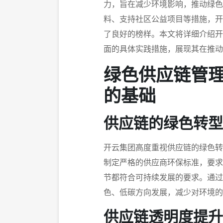
力，旨在减少环境影响，推动绿色
料、支持社区公益项目等措施，开
了良好的榜样。本文将详细介绍开
面的具体实践措施，展现其在推
绿色供应链管
的基础
供应链的绿色转型
开云集团高度重视供应链的绿色转
制定严格的供应商环保标准，要求
节都符合可持续发展的要求。通过
色、低碳方向发展，减少对环境的
供应链透明度提升