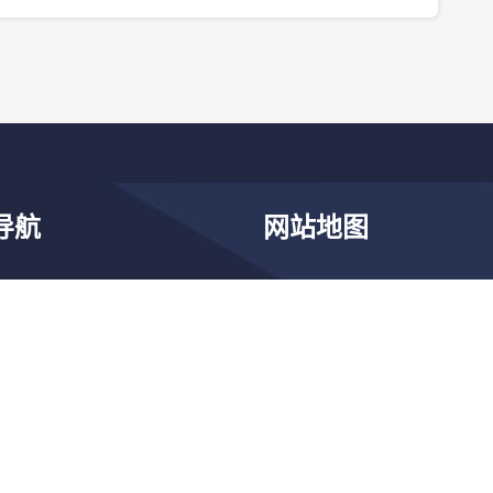
导航
网站地图
知道
开云 官网
SiteMap
落地项目
新闻发布
企业服务
找到
开云棋牌