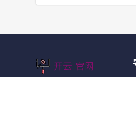
开云 官网|开云棋牌 - (中国)安顺开
云 官网有限责任公司欢迎您，一起
来感受开云平台网页版带来的快
乐！欢迎来到开云 官网和我们一起
体验开云棋牌、开云官方首页最优
质的在线服务！！！