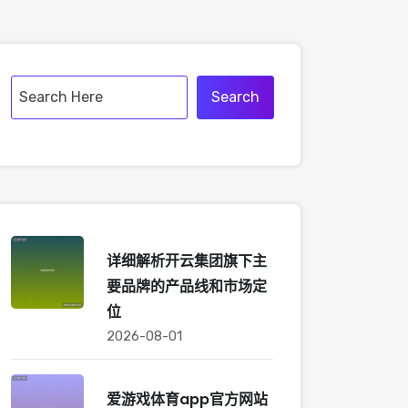
详细解析开云集团旗下主
要品牌的产品线和市场定
位
2026-08-01
爱游戏体育app官方网站