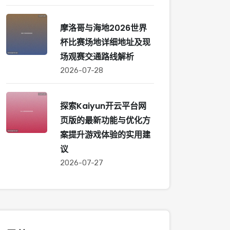
摩洛哥与海地2026世界
杯比赛场地详细地址及现
场观赛交通路线解析
2026-07-28
探索Kaiyun开云平台网
页版的最新功能与优化方
案提升游戏体验的实用建
议
2026-07-27