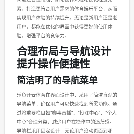
素，打造更符合用户需求的体育娱乐平台，从而
实现用户体验的持续提升。无论是新用户还是老
用户，都能在优化的界面中获得更好的使用体
验，增强平台的竞争力。
合理布局与导航设计
提升操作便捷性
简洁明了的导航菜单
乐鱼开云体育在界面设计中，采用了简洁直观的
导航菜单，确保用户可以快速找到所需功能。通
过将重要栏目如“赛事直播”、“投注中心”、“个人
中心”合理分类，减少用户在操作中的迷茫感。
导航栏采用固定设计，无论用户滚动页面到哪