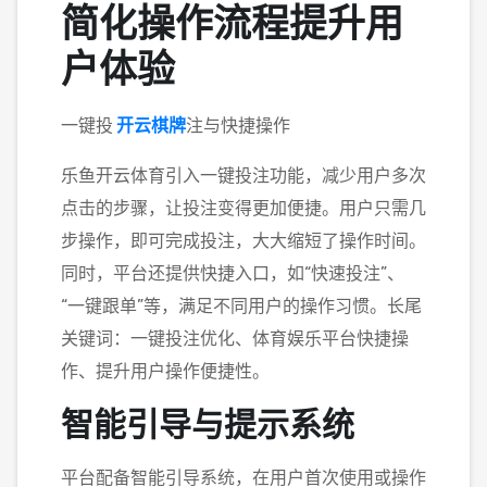
简化操作流程提升用
户体验
一键投
开云棋牌
注与快捷操作
乐鱼开云体育引入一键投注功能，减少用户多次
点击的步骤，让投注变得更加便捷。用户只需几
步操作，即可完成投注，大大缩短了操作时间。
同时，平台还提供快捷入口，如“快速投注”、
“一键跟单”等，满足不同用户的操作习惯。长尾
关键词：一键投注优化、体育娱乐平台快捷操
作、提升用户操作便捷性。
智能引导与提示系统
平台配备智能引导系统，在用户首次使用或操作