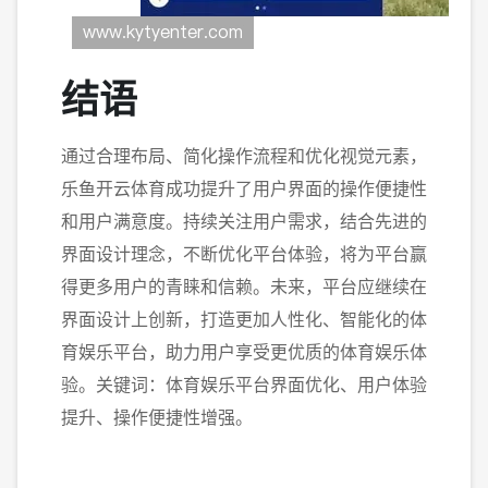
结语
通过合理布局、简化操作流程和优化视觉元素，
乐鱼开云体育成功提升了用户界面的操作便捷性
和用户满意度。持续关注用户需求，结合先进的
界面设计理念，不断优化平台体验，将为平台赢
得更多用户的青睐和信赖。未来，平台应继续在
界面设计上创新，打造更加人性化、智能化的体
育娱乐平台，助力用户享受更优质的体育娱乐体
验。关键词：体育娱乐平台界面优化、用户体验
提升、操作便捷性增强。