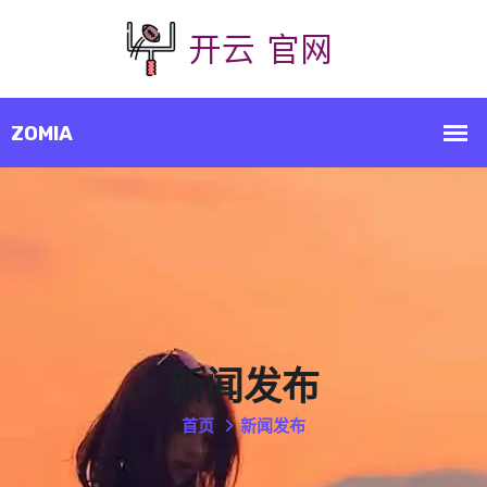
新闻发布
首页
新闻发布