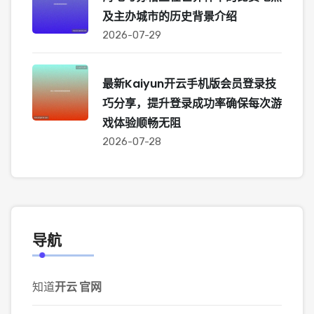
及主办城市的历史背景介绍
2026-07-29
最新Kaiyun开云手机版会员登录技
巧分享，提升登录成功率确保每次游
戏体验顺畅无阻
2026-07-28
导航
知道
开云 官网