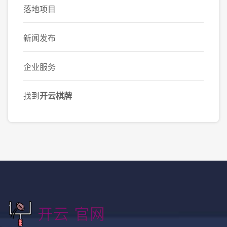
落地项目
新闻发布
企业服务
找到
开云棋牌