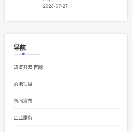
2026-07-27
导航
知道
开云 官网
落地项目
新闻发布
企业服务