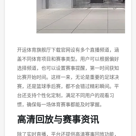
开运体育旗舰厅下载官网设有多个直播频道，涵
盖不同体育项目和赛事类型。用户可以根据偏好
选择频道，也可以设置赛事提醒，第一时间获知
比赛开始时间。这样一来，无论是重要的足球决
赛，还是篮球季后赛，都不会错过精彩瞬间。平
台还支持个性化定制，满足不同用户的观看习
惯，确保每一场体育赛事都能及时掌握。
高清回放与赛事资讯
除了实时直播，平台还提供高清赛事回放功能，