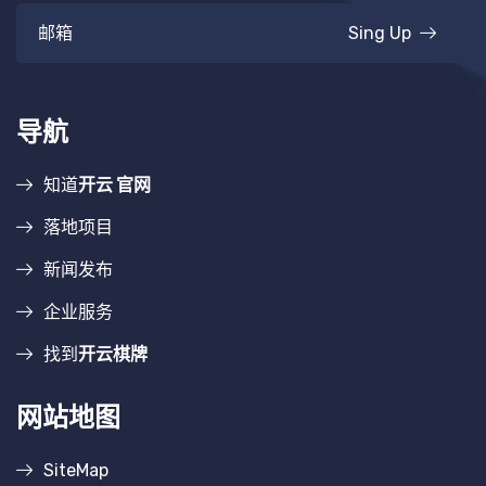
Sing Up
导航
知道
开云 官网
落地项目
新闻发布
企业服务
找到
开云棋牌
网站地图
SiteMap