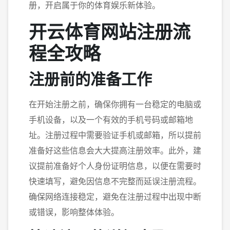
册，开启属于你的体育娱乐新体验。
开云体育网站注册流
程全攻略
注册前的准备工作
在开始注册之前，确保你拥有一台稳定的电脑或
手机设备，以及一个有效的手机号码或邮箱地
址。注册过程中需要验证手机或邮箱，所以提前
准备好这些信息会大大提高注册效率。此外，建
议提前准备好个人身份证明信息，以便在需要时
快速填写，避免因信息不完整而延误注册流程。
确保网络连接稳定，避免在注册过程中出现中断
或错误，影响整体体验。