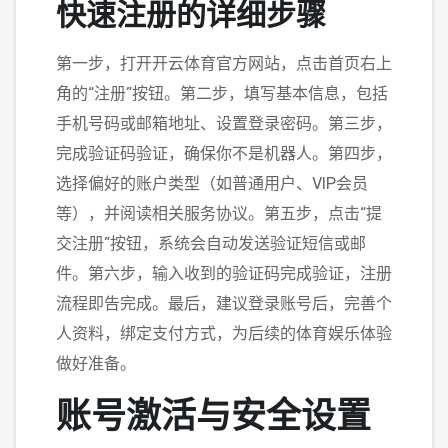
快速注册的详细步骤
第一步，打开开云体育官方网站，点击首页右上
角的“注册”按钮。第二步，填写基本信息，包括
手机号码或邮箱地址、设置登录密码。第三步，
完成验证码验证，确保你不是机器人。第四步，
选择偏好的账户类型（如普通用户、VIP会员
等），并阅读相关服务协议。第五步，点击“提
交注册”按钮，系统会自动发送验证短信或邮
件。第六步，输入收到的验证码完成验证，注册
流程即告完成。最后，建议登录账号后，完善个
人资料，绑定支付方式，为后续的体育娱乐体验
做好准备。
账号激活与安全设置