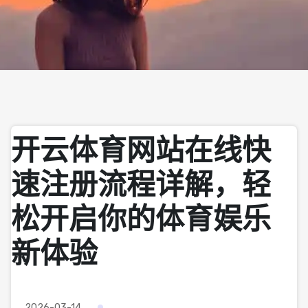
开云体育网站在线快
速注册流程详解，轻
松开启你的体育娱乐
新体验
2026-03-14