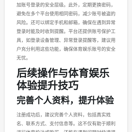
加账号登录的安全层级。此外，定期更换密码，
避免在多个平台使用相同密码，减少账号被盗的
风险。还可以绑定手机和邮箱，确保在遇到异常
登录时能及时收到提醒。平台还提供账号保护工
具，如登录设备管理、异常登录提醒等，建议用
户充分利用这些功能，确保体育娱乐账号的安全
无忧。
后续操作与体育娱乐
体验提升技巧
完善个人资料，提升体验
注册成功后，建议完善个人资料，包括真实姓
名、联系方式、支付信息等。这不仅有助于顺利