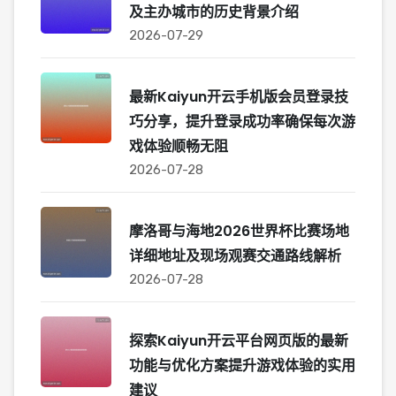
及主办城市的历史背景介绍
2026-07-29
最新Kaiyun开云手机版会员登录技
巧分享，提升登录成功率确保每次游
戏体验顺畅无阻
2026-07-28
摩洛哥与海地2026世界杯比赛场地
详细地址及现场观赛交通路线解析
2026-07-28
探索Kaiyun开云平台网页版的最新
功能与优化方案提升游戏体验的实用
建议