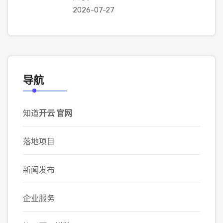
2026-07-27
导航
知道
开云 官网
落地项目
新闻发布
企业服务