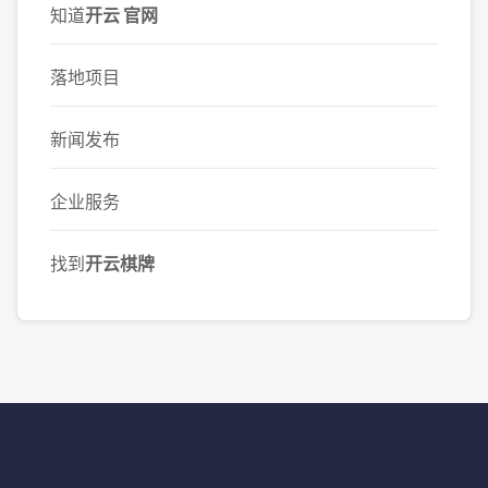
知道
开云 官网
落地项目
新闻发布
企业服务
找到
开云棋牌