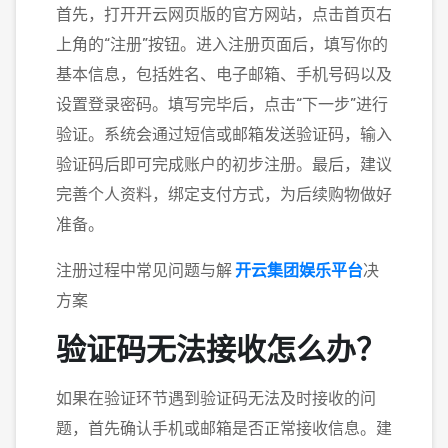
首先，打开开云网页版的官方网站，点击首页右
上角的“注册”按钮。进入注册页面后，填写你的
基本信息，包括姓名、电子邮箱、手机号码以及
设置登录密码。填写完毕后，点击“下一步”进行
验证。系统会通过短信或邮箱发送验证码，输入
验证码后即可完成账户的初步注册。最后，建议
完善个人资料，绑定支付方式，为后续购物做好
准备。
注册过程中常见问题与解
开云集团娱乐平台
决
方案
验证码无法接收怎么办？
如果在验证环节遇到验证码无法及时接收的问
题，首先确认手机或邮箱是否正常接收信息。建