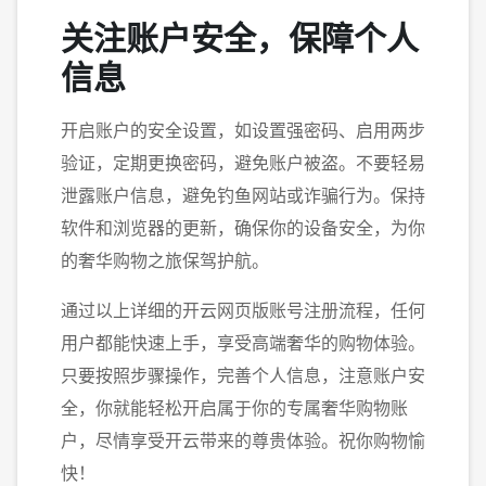
关注账户安全，保障个人
信息
开启账户的安全设置，如设置强密码、启用两步
验证，定期更换密码，避免账户被盗。不要轻易
泄露账户信息，避免钓鱼网站或诈骗行为。保持
软件和浏览器的更新，确保你的设备安全，为你
的奢华购物之旅保驾护航。
通过以上详细的开云网页版账号注册流程，任何
用户都能快速上手，享受高端奢华的购物体验。
只要按照步骤操作，完善个人信息，注意账户安
全，你就能轻松开启属于你的专属奢华购物账
户，尽情享受开云带来的尊贵体验。祝你购物愉
快！