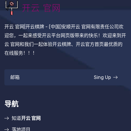
开云 官网|开云棋牌 - (中国)安顺开云 官网有限责任公司欢
迎您，一起来感受开云平台网页版带来的快乐！欢迎来到开
云 官网和我们一起体验开云棋牌、开云官方首页最优质的
在线服务！！！
Sing Up
导航
知道
开云 官网
落地项目