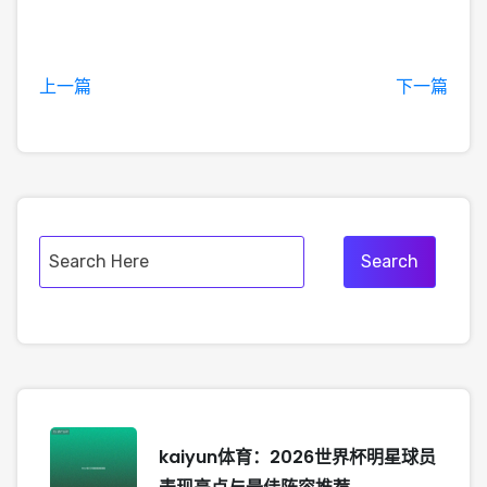
上一篇
下一篇
kaiyun体育：2026世界杯明星球员