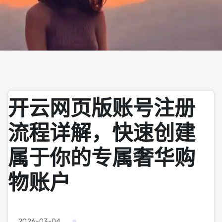
开云网页版账号注册
流程详解，快速创建
属于你的专属奢华购
物账户
2026-03-04