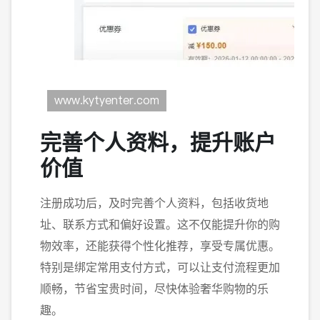
完善个人资料，提升账户
价值
注册成功后，及时完善个人资料，包括收货地
址、联系方式和偏好设置。这不仅能提升你的购
物效率，还能获得个性化推荐，享受专属优惠。
特别是绑定常用支付方式，可以让支付流程更加
顺畅，节省宝贵时间，尽快体验奢华购物的乐
趣。