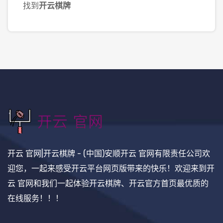
找到
开云棋牌
开云 官网|开云棋牌 - (中国)安顺开云 官网有限责任公司欢
迎您，一起来感受开云平台网页版带来的快乐！欢迎来到开
云 官网和我们一起体验开云棋牌、开云官方首页最优质的
在线服务！！！