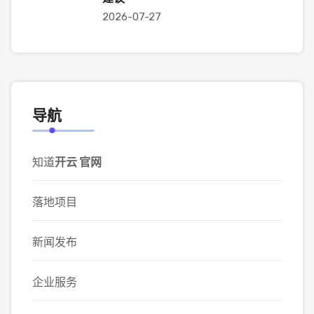
2026-07-27
导航
知道
开云 官网
落地项目
新闻发布
企业服务