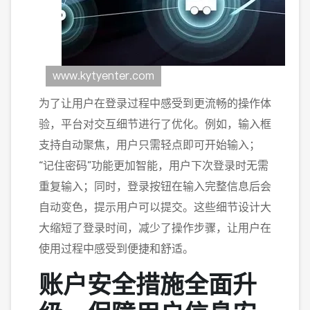
为了让用户在登录过程中感受到更流畅的操作体
验，平台对交互细节进行了优化。例如，输入框
支持自动聚焦，用户只需轻点即可开始输入；
“记住密码”功能更加智能，用户下次登录时无需
重复输入；同时，登录按钮在输入完整信息后会
自动变色，提示用户可以提交。这些细节设计大
大缩短了登录时间，减少了操作步骤，让用户在
使用过程中感受到便捷和舒适。
账户安全措施全面升