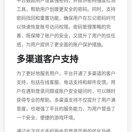
平台鼓励用户设置强密码，并提供密码强度检测
工具，帮助用户创建更安全的密码。同时，支持
密码找回和重置功能，确保用户在忘记密码时可
以快速恢复账号访问权限。密码管理策略的完
善，既保障了账户的安全，又提升了用户的信任
感，为用户提供了更全面的账户保护措施。
多渠道客户支持
为了更好地服务用户，平台开通了多渠道的客户
支持，包括在线客服、电话支持和邮件反馈。用
户在遇到登录问题或账户安全疑问时，可以随时
获得专业的帮助。多渠道支持不仅提升了用户满
意度，也增强了平台的服务能力，为用户营造了
一个安全、便捷的游戏环境。
通过此次开云手机版会员登录页面的优化升级，