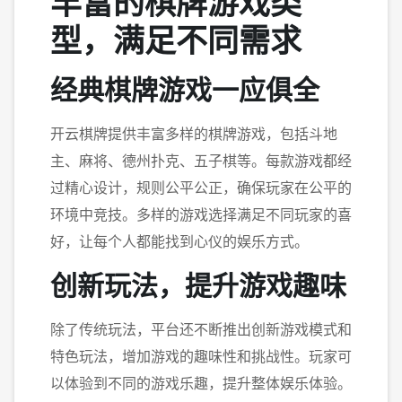
丰富的棋牌游戏类
型，满足不同需求
经典棋牌游戏一应俱全
开云棋牌提供丰富多样的棋牌游戏，包括斗地
主、麻将、德州扑克、五子棋等。每款游戏都经
过精心设计，规则公平公正，确保玩家在公平的
环境中竞技。多样的游戏选择满足不同玩家的喜
好，让每个人都能找到心仪的娱乐方式。
创新玩法，提升游戏趣味
除了传统玩法，平台还不断推出创新游戏模式和
特色玩法，增加游戏的趣味性和挑战性。玩家可
以体验到不同的游戏乐趣，提升整体娱乐体验。