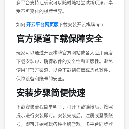
多平台支持让玩家可以随时随地尝试新玩法，享
受不断变化的棋牌世界。
如何
开云平台网页版
下载安装开云棋牌app
官方渠道下载保障安全
玩家可以通过开云棋牌官方网站或各大应用商店
下载安装包，确保软件的安全性和正版性。避免
使用非官方渠道，以免下载到病毒或恶意软件，
保障设备和账号的安全。
安装步骤简便快速
下载安装流程简单明了，打开下载链接后，按照
提示进行安装即可。安装完成后，注册或登录账
号，即可开始畅玩各种棋牌游戏。多平台同步登