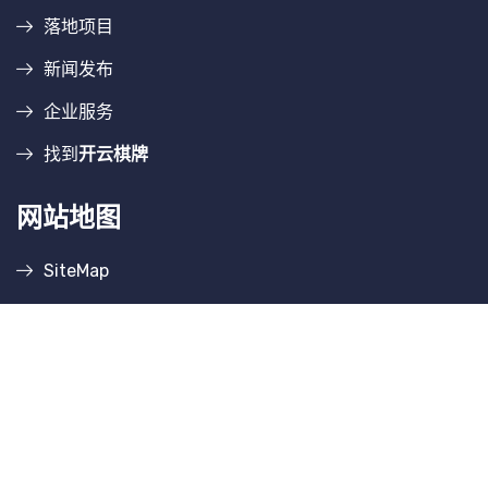
落地项目
新闻发布
企业服务
找到
开云棋牌
网站地图
SiteMap
联系方式
地址
山东省泰安高新区龙泉商贸步行街A区1号楼
邮箱