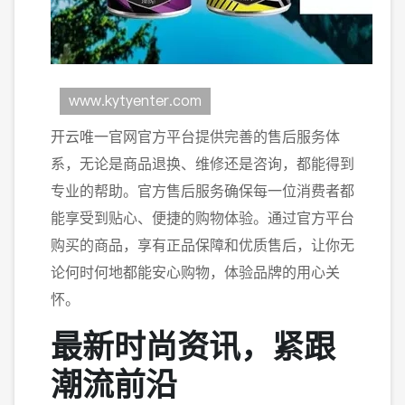
开云唯一官网官方平台提供完善的售后服务体
系，无论是商品退换、维修还是咨询，都能得到
专业的帮助。官方售后服务确保每一位消费者都
能享受到贴心、便捷的购物体验。通过官方平台
购买的商品，享有正品保障和优质售后，让你无
论何时何地都能安心购物，体验品牌的用心关
怀。
最新时尚资讯，紧跟
潮流前沿