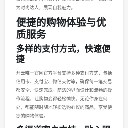
为时尚达人，展现自我魅力。
便捷的购物体验与优
质服务
多样的支付方式，快速便
捷
开云唯一官网官方平台支持多种支付方式，包括
信用卡、支付宝、微信支付等，确保每一笔交易
都安全、快速完成。简洁的界面设计和流畅的操
作流程，让购物变得轻松愉快。无论你身在何
处，都能随时随地轻松选购心仪的商品，享受便
捷的购物体验。