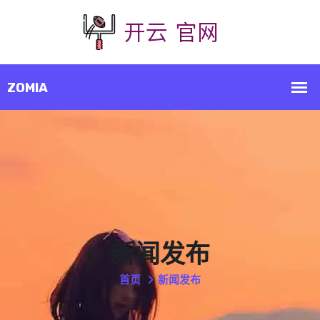
新闻发布
首页
新闻发布