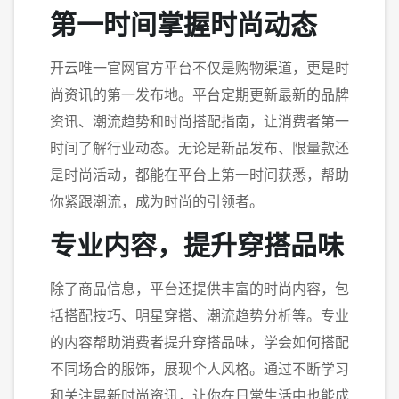
第一时间掌握时尚动态
开云唯一官网官方平台不仅是购物渠道，更是时
尚资讯的第一发布地。平台定期更新最新的品牌
资讯、潮流趋势和时尚搭配指南，让消费者第一
时间了解行业动态。无论是新品发布、限量款还
是时尚活动，都能在平台上第一时间获悉，帮助
你紧跟潮流，成为时尚的引领者。
专业内容，提升穿搭品味
除了商品信息，平台还提供丰富的时尚内容，包
括搭配技巧、明星穿搭、潮流趋势分析等。专业
的内容帮助消费者提升穿搭品味，学会如何搭配
不同场合的服饰，展现个人风格。通过不断学习
和关注最新时尚资讯，让你在日常生活中也能成