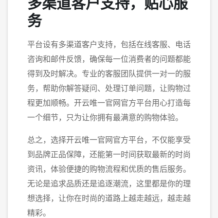
多渠道客户支持，贴心服
务
平台设有多渠道客户支持，包括在线客服、电话
咨询和邮件反馈，确保每一位消费者的问题都能
得到及时解决。专业的客服团队提供一对一的服
务，帮助你解答疑问、处理订单问题，让购物过
程更加顺畅。开云唯一官网官方平台用心打造每
一个细节，只为让你拥有最满意的购物体验。
总之，选择开云唯一官网官方平台，不仅能享受
到品牌正品保障，还能第一时间获取最新的时尚
资讯，体验便捷的购物流程和优质的售后服务。
无论是追求品质还是追逐潮流，这里都是你的理
想选择，让你在时尚的道路上越走越远，越走越
精彩。