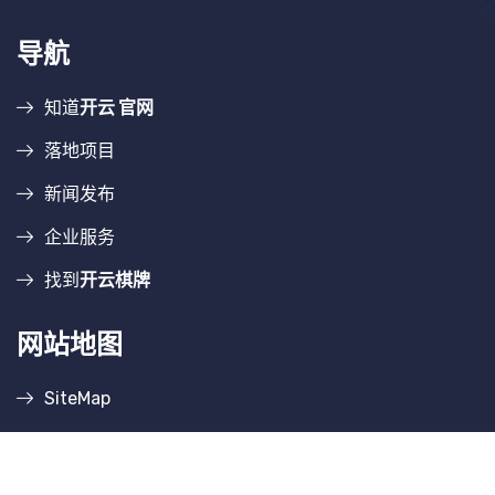
导航
知道
开云 官网
落地项目
新闻发布
企业服务
找到
开云棋牌
网站地图
SiteMap
联系方式