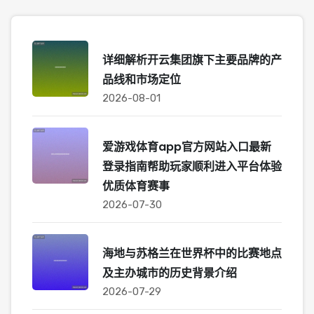
详细解析开云集团旗下主要品牌的产
品线和市场定位
2026-08-01
爱游戏体育app官方网站入口最新
登录指南帮助玩家顺利进入平台体验
优质体育赛事
2026-07-30
海地与苏格兰在世界杯中的比赛地点
及主办城市的历史背景介绍
2026-07-29