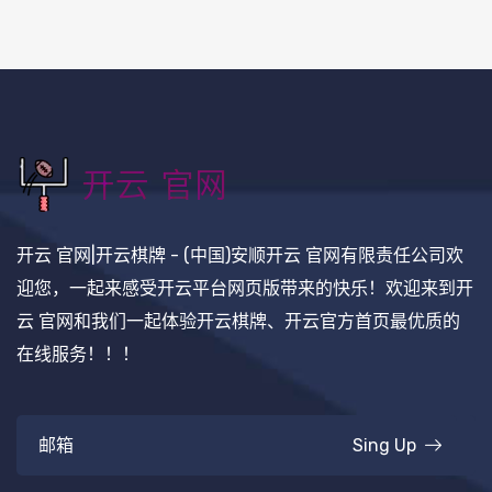
开云 官网|开云棋牌 - (中国)安顺开云 官网有限责任公司欢
迎您，一起来感受开云平台网页版带来的快乐！欢迎来到开
云 官网和我们一起体验开云棋牌、开云官方首页最优质的
在线服务！！！
Sing Up