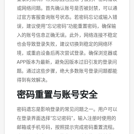
或网络问题。首先确认账号是否被封禁，可以通
过官方客服查询账号状态。若密码忘记或输入错
误，建议使用“忘记密码”功能重置密码，确保输
入的账号信息正确无误。此外，网络连接不稳定
也会导致登录失败，建议切换到稳定的网络环
境，或重启设备后再次尝试登录。确保浏览器或
APP版本为最新，避免因版本过旧引发的登录问
题。通过这些步骤，绝大多数账号登录问题都能
得到有效解决。
密码重置与账号安全
密码遗忘是影响登录的常见问题之一。用户可以
在登录界面选择“忘记密码”，输入注册时使用的
邮箱或手机号码，按照提示完成密码重置流程。