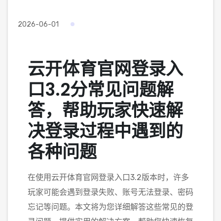
2026-06-01
云开体育官网登录入
口3.2分常见问题解
答，帮助玩家快速解
决登录过程中遇到的
各种问题
在使用云开体育官网登录入口3.2版本时，许多
玩家可能会遇到登录失败、账号无法登录、密码
忘记等问题。本文将为您详细解答这些常见的登