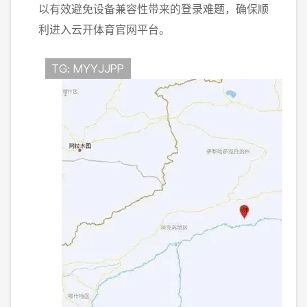
以有效避免设备兼容性带来的登录难题，确保顺
利进入云开体育官网平台。