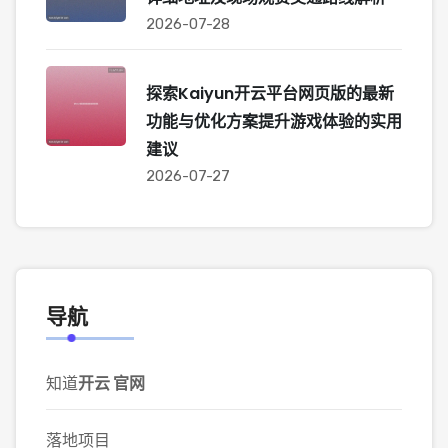
2026-07-28
探索Kaiyun开云平台网页版的最新
功能与优化方案提升游戏体验的实用
建议
2026-07-27
导航
知道
开云 官网
落地项目