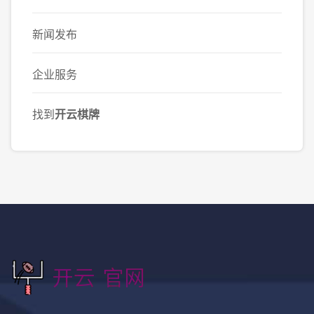
新闻发布
企业服务
找到
开云棋牌