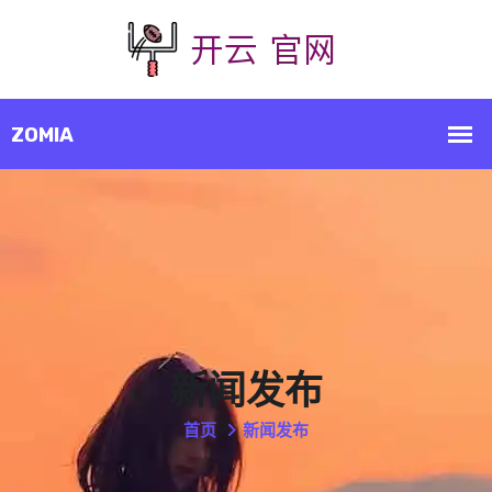
新闻发布
首页
新闻发布