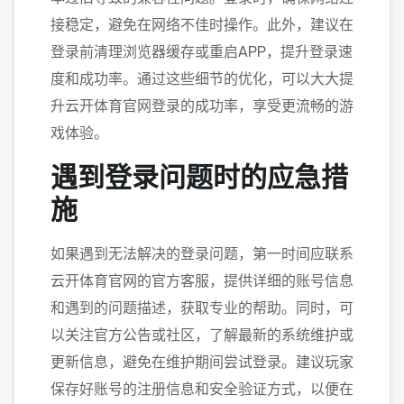
接稳定，避免在网络不佳时操作。此外，建议在
登录前清理浏览器缓存或重启APP，提升登录速
度和成功率。通过这些细节的优化，可以大大提
升云开体育官网登录的成功率，享受更流畅的游
戏体验。
遇到登录问题时的应急措
施
如果遇到无法解决的登录问题，第一时间应联系
云开体育官网的官方客服，提供详细的账号信息
和遇到的问题描述，获取专业的帮助。同时，可
以关注官方公告或社区，了解最新的系统维护或
更新信息，避免在维护期间尝试登录。建议玩家
保存好账号的注册信息和安全验证方式，以便在