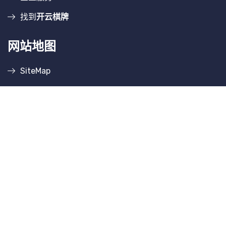
找到
开云棋牌
网站地图
SiteMap
联系方式
地址
山东省泰安高新区龙泉商贸步行街A区1号楼
邮箱
auditory@hotmail.com
电话
13211773276