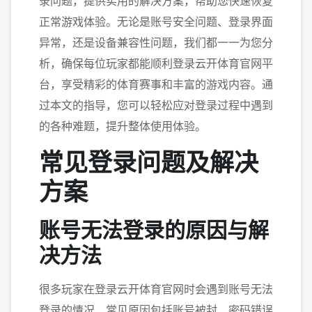
录问题，提供实用的解决方案，帮助您快速恢复
正常游戏体验。无论是账号安全问题、登录界面
异常，还是设备兼容性问题，我们都一一为您分
析，确保每位玩家都能顺利登录云开体育官网平
台，享受精彩的体育赛事和丰富的游戏内容。通
过本文的指导，您可以轻松应对登录过程中遇到
的各种难题，提升整体使用体验。
常见登录问题及解决
方案
账号无法登录的原因与解
决方法
很多玩家在登录云开体育官网时会遇到账号无法
登录的情况，常见原因包括账号被封、密码错误