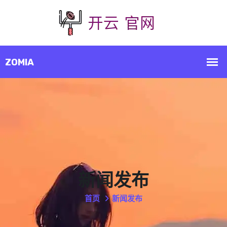
新闻发布
首页
新闻发布