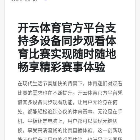
开云体育官方平台支
持多设备同步观看体
育比赛实现随时随地
畅享精彩赛事体验
在现代生活节奏加快的背景下，体育迷们对观看
比赛的需求也在不断提升。开云体育官方平台凭
借其多设备同步观看功能，让用户无论身在何
处，都能轻松追踪心仪的体育赛事。无论是在手
机、平板还是电脑上，用户都可以实现无缝切
换，享受高清流畅的比赛直播体验。这一创新功
能不仅提升了用户的观看体验，也满足了不同场