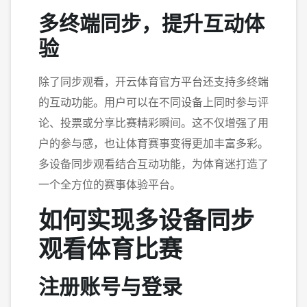
多终端同步，提升互动体
验
除了同步观看，开云体育官方平台还支持多终端
的互动功能。用户可以在不同设备上同时参与评
论、投票或分享比赛精彩瞬间。这不仅增强了用
户的参与感，也让体育赛事变得更加丰富多彩。
多设备同步观看结合互动功能，为体育迷打造了
一个全方位的赛事体验平台。
如何实现多设备同步
观看体育比赛
注册账号与登录