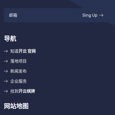
Sing Up
导航
知道
开云 官网
落地项目
新闻发布
企业服务
找到
开云棋牌
网站地图