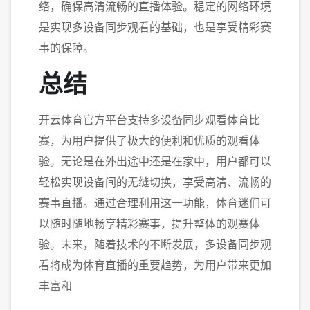
络，确保高清流畅的直播体验。稳定的网络环境
是实现多设备同步观看的基础，也是享受精彩赛
事的保障。
总结
开云体育官方平台支持多设备同步观看体育比
赛，为用户提供了极大的便利和优质的观看体
验。无论是在外出途中还是在家中，用户都可以
轻松实现设备间的无缝切换，享受高清、流畅的
赛事直播。通过合理利用这一功能，体育迷们可
以随时随地畅享精彩赛事，提升整体的观赛体
验。未来，随着技术的不断发展，多设备同步观
看将成为体育直播的重要趋势，为用户带来更加
丰富和