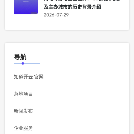
及主办城市的历史背景介绍
2026-07-29
导航
知道
开云 官网
落地项目
新闻发布
企业服务