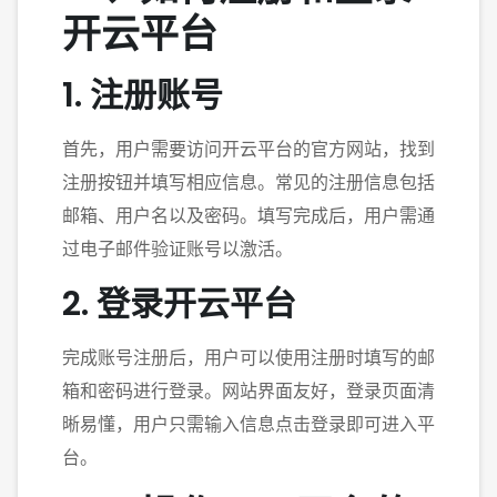
开云平台
1. 注册账号
首先，用户需要访问开云平台的官方网站，找到
注册按钮并填写相应信息。常见的注册信息包括
邮箱、用户名以及密码。填写完成后，用户需通
过电子邮件验证账号以激活。
2. 登录开云平台
完成账号注册后，用户可以使用注册时填写的邮
箱和密码进行登录。网站界面友好，登录页面清
晰易懂，用户只需输入信息点击登录即可进入平
台。