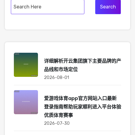
详细解析开云集团旗下主要品牌的产
品线和市场定位
2026-08-01
爱游戏体育app官方网站入口最新
登录指南帮助玩家顺利进入平台体验
优质体育赛事
2026-07-30