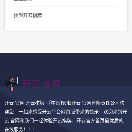
找到
开云棋牌
开云 官网|开云棋牌 - (中国)安顺开云 官网有限责任公司欢
迎您，一起来感受开云平台网页版带来的快乐！欢迎来到开
云 官网和我们一起体验开云棋牌、开云官方首页最优质的
在线服务！！！