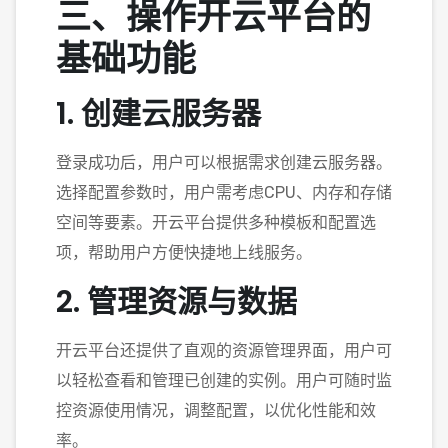
三、操作开云平台的
基础功能
1. 创建云服务器
登录成功后，用户可以根据需求创建云服务器。
选择配置参数时，用户需考虑CPU、内存和存储
空间等要素。开云平台提供多种模板和配置选
项，帮助用户方便快捷地上线服务。
2. 管理资源与数据
开云平台还提供了直观的资源管理界面，用户可
以轻松查看和管理已创建的实例。用户可随时监
控资源使用情况，调整配置，以优化性能和效
率。