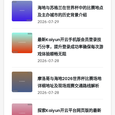
海地与苏格兰在世界杯中的比赛地点
及主办城市的历史背景介绍
2026-07-29
最新Kaiyun开云手机版会员登录技
巧分享，提升登录成功率确保每次游
戏体验顺畅无阻
2026-07-28
摩洛哥与海地2026世界杯比赛场地
详细地址及现场观赛交通路线解析
2026-07-28
探索Kaiyun开云平台网页版的最新