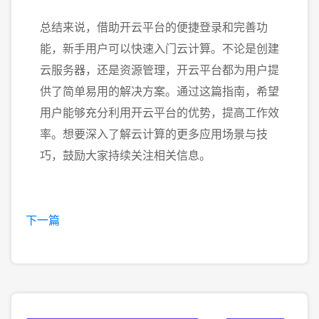
总结来说，借助开云平台的便捷登录和完善功
能，新手用户可以快速入门云计算。不论是创建
云服务器，还是资源管理，开云平台都为用户提
供了简单易用的解决方案。通过这篇指南，希望
用户能够充分利用开云平台的优势，提高工作效
率。想要深入了解云计算的更多应用场景与技
巧，鼓励大家持续关注相关信息。
下一篇