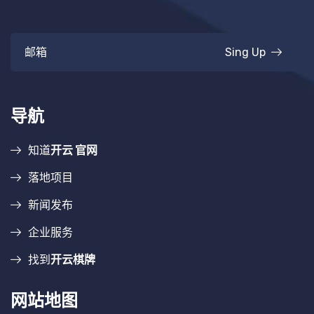
Sing Up
导航
知道
开云 官网
落地项目
新闻发布
企业服务
找到
开云棋牌
网站地图