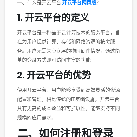
一、什么是开云平台
开云平台网页版
？
1. 开云平台的定义
开云平台是一种基于云计算技术的服务平台，旨
在为用户提供计算、存储和网络资源的按需服
务。用户无需关心底层的物理硬件情况，通过简
单的登录方式即可访问丰富的功能。
2. 开云平台的优势
使用开云平台，用户能够享受到高效灵活的资源
配置和管理。相比传统的IT基础设施，开云平台
具有更高的成本效益和可扩展性，能够支持不同
规模的应用需求。
二、如何注册和登录