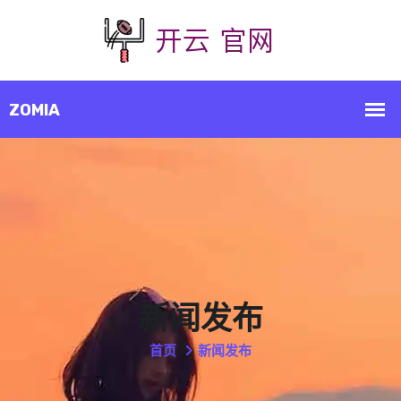
新闻发布
首页
新闻发布