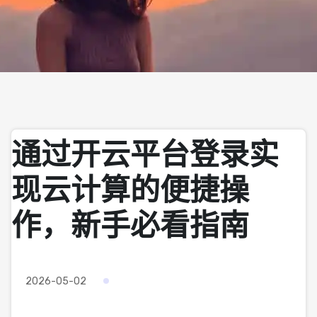
通过开云平台登录实
现云计算的便捷操
作，新手必看指南
2026-05-02