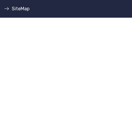
SiteMap
联系方式
地址
山东省泰安高新区龙泉商贸步行街A区1号楼
邮箱
auditory@hotmail.com
电话
13211773276
Copyright © 2026 - 版权所有
开云 官网|开云棋牌 - (中国)