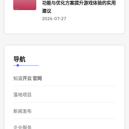
功能与优化方案提升游戏体验的实用
建议
2026-07-27
导航
知道
开云 官网
落地项目
新闻发布
企业服务