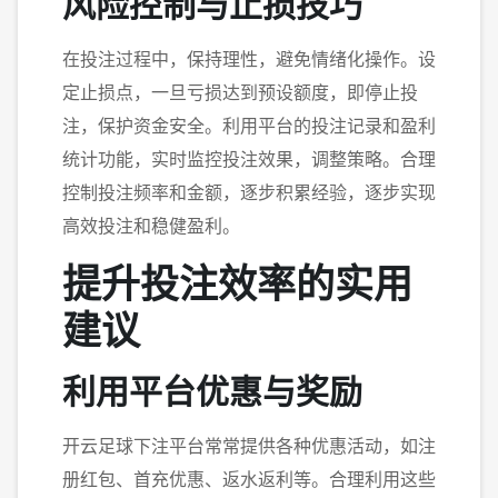
风险控制与止损技巧
在投注过程中，保持理性，避免情绪化操作。设
定止损点，一旦亏损达到预设额度，即停止投
注，保护资金安全。利用平台的投注记录和盈利
统计功能，实时监控投注效果，调整策略。合理
控制投注频率和金额，逐步积累经验，逐步实现
高效投注和稳健盈利。
提升投注效率的实用
建议
利用平台优惠与奖励
开云足球下注平台常常提供各种优惠活动，如注
册红包、首充优惠、返水返利等。合理利用这些