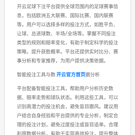
开云足球下注平台提供全球范围内的足球赛事信
息，包括欧洲五大联赛、国际比赛、国内联赛
等。用户可以选择多样的投注方式，如胜平负、
让球、总进球数、半场/全场等。掌握不同投注
类型的规则和赔率变化，有助于制定科学的投注
策略，提升获胜概率。平台还提供实时比分、赛
事分析和专家推荐，为用户提供决策依据。
智能投注工具与数
开云官方首页
据分析
平台配备智能投注工具，帮助用户分析历史数
据、赔率走势和球队状态。利用这些工具，可以
识别高潜力的投注机会，避免盲目跟风。建议用
户结合自身经验和平台提供的专业分析，制定合
理的投注计划，避免过度投注或盲目追单。合理
利用数据分析，有助于实现高效投注，提升整体