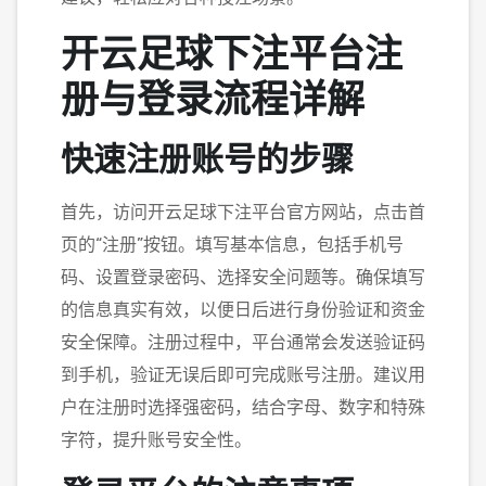
开云足球下注平台注
册与登录流程详解
快速注册账号的步骤
首先，访问开云足球下注平台官方网站，点击首
页的“注册”按钮。填写基本信息，包括手机号
码、设置登录密码、选择安全问题等。确保填写
的信息真实有效，以便日后进行身份验证和资金
安全保障。注册过程中，平台通常会发送验证码
到手机，验证无误后即可完成账号注册。建议用
户在注册时选择强密码，结合字母、数字和特殊
字符，提升账号安全性。