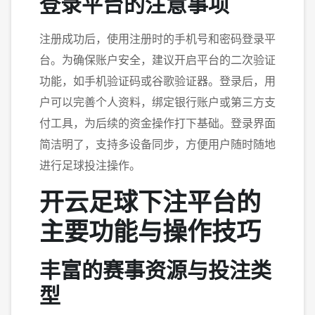
登录平台的注意事项
注册成功后，使用注册时的手机号和密码登录平
台。为确保账户安全，建议开启平台的二次验证
功能，如手机验证码或谷歌验证器。登录后，用
户可以完善个人资料，绑定银行账户或第三方支
付工具，为后续的资金操作打下基础。登录界面
简洁明了，支持多设备同步，方便用户随时随地
进行足球投注操作。
开云足球下注平台的
主要功能与操作技巧
丰富的赛事资源与投注类
型