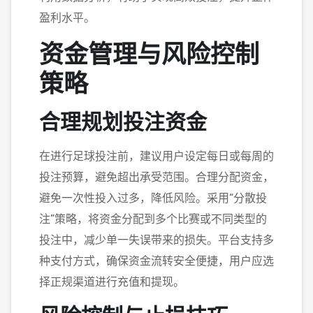
盈利水平。
资金管理与风险控制
策略
合理规划投注资金
在进行足球投注前，建议用户设定每日或每周的
投注预算，避免超出承受范围。合理分配资金，
避免一次性投入过多，降低风险。采用“分散投
注”策略，将资金分配到多个比赛或不同类型的
投注中，减少单一失误带来的损失。平台支持多
种支付方式，确保资金流转安全便捷，用户应选
择正规渠道进行充值和提现。