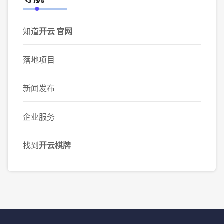
知道
开云 官网
落地项目
新闻发布
企业服务
找到
开云棋牌