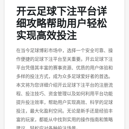
开云足球下注平台详
细攻略帮助用户轻松
实现高效投注
在当今足球博彩市场中，选择一个安全可靠、操
作便捷的足球下注平台至关重要。开云足球下注
平台凭借其丰富的赛事资源、优质的用户体验和
多样的投注方式，成为众多足球爱好者的首选。
本文将为您详细介绍开云足球下注平台的注册流
程、投注技巧、资金管理以及如何利用平台功能
提升投注效率，帮助用户实现高效、科学的足球
投注，最大化盈利空间。无论是新手还是经验丰
富的玩家，都能从中找到实用的操作指南和策略
建议，轻松应对各种投注场景。