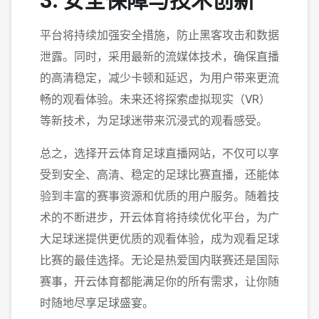
3. 安全保障与技术创新
平台将持续加强安全措施，防止黑客攻击和数据
泄露。同时，采用最新的流媒体技术，确保直播
的高清稳定，减少卡顿和延迟，为用户带来更流
畅的观看体验。未来还将探索虚拟现实（VR）
等新技术，为足球迷带来沉浸式的观看感受。
总之，选择开云体育足球直播网站，不仅可以享
受到安全、高清、稳定的足球比赛直播，还能体
验到丰富的赛事资源和优质的用户服务。随着技
术的不断进步，开云体育将持续优化平台，为广
大足球迷提供更优质的观看体验，成为观看足球
比赛的最佳选择。无论是热爱国内联赛还是国际
赛事，开云体育都能满足你的所有需求，让你随
时随地尽享足球盛宴。