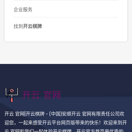
企业服务
找到
开云棋牌
开云 官网|开云棋牌 - (中国)安顺开云 官网有限责任公司欢
迎您，一起来感受开云平台网页版带来的快乐！欢迎来到开
云 官网和我们一起体验开云棋牌、开云官方首页最优质的