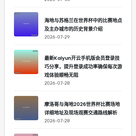
海地与苏格兰在世界杯中的比赛地点
及主办城市的历史背景介绍
2026-07-29
最新Kaiyun开云手机版会员登录技
巧分享，提升登录成功率确保每次游
戏体验顺畅无阻
2026-07-28
摩洛哥与海地2026世界杯比赛场地
详细地址及现场观赛交通路线解析
2026-07-28