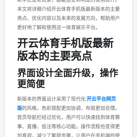
本文将详细介绍开云体育手机版最新版本的主要
亮点、优化内容以及未来的发展方向，帮助用户
更好地了解和使用这一体育娱乐平台。
开云体育手机版最新
版本的主要亮点
界面设计全面升级，操作
更简便
新版本的界面设计采用了现代化
开云平台网页
版
的风格，色彩搭配更加协调，布局更加合理。
首页导航栏经过优化，用户可以快速找到体育赛
事、直播、投注等核心功能。操作流程也变得更
加直观，减少了繁琐步骤，让用户在手机端的使