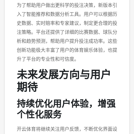
为了帮助用户做出更科学的投注决策，新版本引
入了智能推荐和数据分析工具。用户可以根据历
史数据、实时赔率和专家建议，制定更合理的投
注策略。平台还提供了详细的比赛数据、球队分
析和趋势预测，帮助用户提升投注成功率。这些
创新功能极大丰富了用户的体育娱乐体验，也提
升了平台的专业性和可信度。
未来发展方向与用户
期待
持续优化用户体验，增强
个性化服务
开云体育将继续关注用户反馈，不断优化界面设