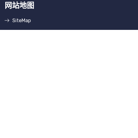
网站地图
SiteMap
联系方式
地址
山东省泰安高新区龙泉商贸步行街A区1号楼
邮箱
auditory@hotmail.com
电话
13211773276