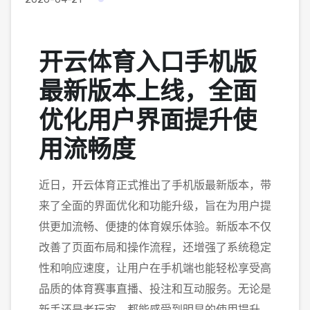
开云体育入口手机版
最新版本上线，全面
优化用户界面提升使
用流畅度
近日，开云体育正式推出了手机版最新版本，带
来了全面的界面优化和功能升级，旨在为用户提
供更加流畅、便捷的体育娱乐体验。新版本不仅
改善了页面布局和操作流程，还增强了系统稳定
性和响应速度，让用户在手机端也能轻松享受高
品质的体育赛事直播、投注和互动服务。无论是
新手还是老玩家，都能感受到明显的使用提升。