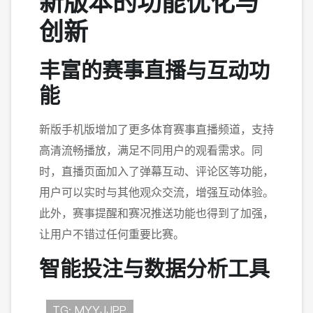
新版本的功能优化与
创新
丰富的赛事直播与互动功
能
新版手机版增加了更多体育赛事直播频道，支持
高清流畅播放，满足不同用户的观看需求。同
时，直播页面加入了弹幕互动、评论区等功能，
用户可以实时与其他观众交流，增强互动体验。
此外，赛事提醒和赛况推送功能也得到了加强，
让用户不错过任何重要比赛。
智能投注与数据分析工具