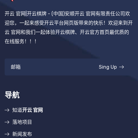
开云 官网|开云棋牌 - (中国)安顺开云 官网有限责任公司欢
迎您，一起来感受开云平台网页版带来的快乐！欢迎来到开
云 官网和我们一起体验开云棋牌、开云官方首页最优质的
在线服务！！！
Sing Up
导航
知道
开云 官网
落地项目
新闻发布