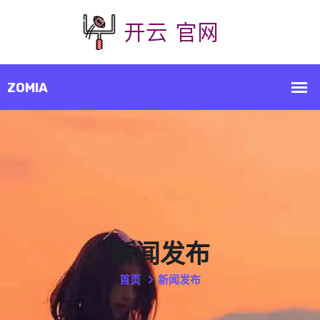
新闻发布
首页
新闻发布