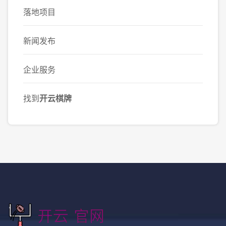
落地项目
新闻发布
企业服务
找到
开云棋牌