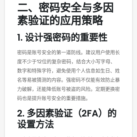
二、密码安全与多因
素验证的应用策略
1. 设计强密码的重要性
密码是账号安全的第一道防线。建议用户使用长
度不少于12位的复杂密码，结合大小写字母、
数字和特殊字符，避免使用个人信息如生日、姓
名等易被猜测的内容。强密码不仅能有效防止暴
力破解，还能降低账号被盗的风险。定期更换密
码也是提升账号安全的重要措施。
2. 多因素验证（2FA）的
设置方法