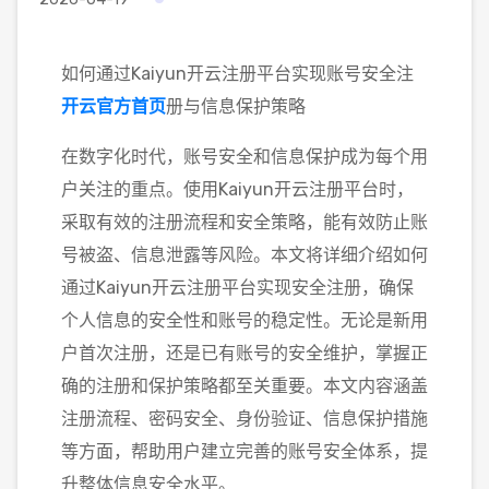
如何通过Kaiyun开云注册平台实现账号安全注
开云官方首页
册与信息保护策略
在数字化时代，账号安全和信息保护成为每个用
户关注的重点。使用Kaiyun开云注册平台时，
采取有效的注册流程和安全策略，能有效防止账
号被盗、信息泄露等风险。本文将详细介绍如何
通过Kaiyun开云注册平台实现安全注册，确保
个人信息的安全性和账号的稳定性。无论是新用
户首次注册，还是已有账号的安全维护，掌握正
确的注册和保护策略都至关重要。本文内容涵盖
注册流程、密码安全、身份验证、信息保护措施
等方面，帮助用户建立完善的账号安全体系，提
升整体信息安全水平。