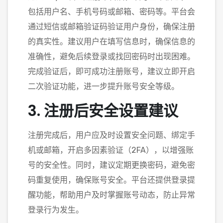
包括用户名、手机号码或邮箱、密码等。平台会
通过短信或邮箱验证码验证用户身份，确保注册
的真实性。建议用户在填写信息时，确保信息的
准确性，避免后续登录或找回密码时出现困难。
完成验证后，即可成功注册账号，建议立即开启
二次验证功能，进一步提升账号安全等级。
3. 注册后安全设置建议
注册完成后，用户应及时设置安全问题、绑定手
机或邮箱，开启多因素验证（2FA），以增强账
号的安全性。同时，建议定期更换密码，避免密
码重复使用，确保账号安全。平台还提供登录提
醒功能，帮助用户及时掌握账号动态，防止异常
登录行为发生。