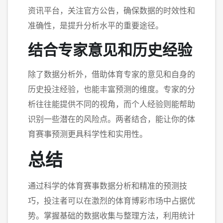
资讯平台，关注官方公告，确保数据的时效性和
准确性，是提升分析水平的重要途径。
结合专家意见和历史经验
除了数据分析外，借助体育专家的意见和自身的
历史投注经验，也能丰富预测的维度。专家的分
析往往能提供不同的视角，而个人经验则能帮助
识别一些潜在的风险点。两者结合，能让你的体
育赛事预测更具科学性和实用性。
总结
通过科学的体育赛事数据分析和精准的预测技
巧，投注者可以在激烈的体育博彩市场中占据优
势。掌握基础的数据收集与整理方法，利用统计