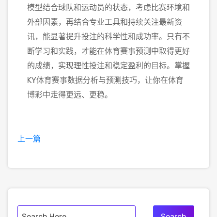
模型结合球队和运动员的状态，考虑比赛环境和
外部因素，再结合专业工具和持续关注最新资
讯，能显著提升投注的科学性和成功率。只有不
断学习和实践，才能在体育赛事预测中取得更好
的成绩，实现理性投注和稳定盈利的目标。掌握
KY体育赛事数据分析与预测技巧，让你在体育
博彩中走得更远、更稳。
上一篇