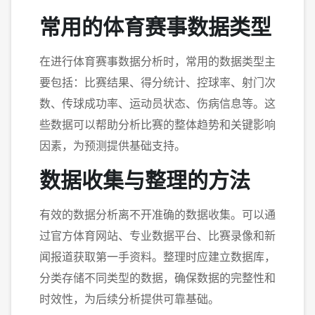
常用的体育赛事数据类型
在进行体育赛事数据分析时，常用的数据类型主
要包括：比赛结果、得分统计、控球率、射门次
数、传球成功率、运动员状态、伤病信息等。这
些数据可以帮助分析比赛的整体趋势和关键影响
因素，为预测提供基础支持。
数据收集与整理的方法
有效的数据分析离不开准确的数据收集。可以通
过官方体育网站、专业数据平台、比赛录像和新
闻报道获取第一手资料。整理时应建立数据库，
分类存储不同类型的数据，确保数据的完整性和
时效性，为后续分析提供可靠基础。