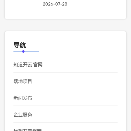
2026-07-28
导航
知道
开云 官网
落地项目
新闻发布
企业服务