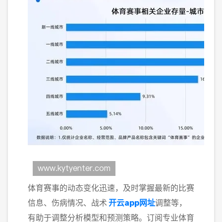
体育赛事的动态变化迅速，及时掌握最新的比赛
信息、伤病情况、战术
开云app网址
调整等，
有助于调整分析模型和预测策略。订阅专业体育