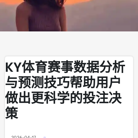
KY体育赛事数据分析
与预测技巧帮助用户
做出更科学的投注决
策
2026-04-17