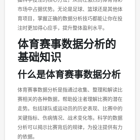
市场中占据优势。无论是足球、篮球还是其他体
育项目，掌握正确的数据分析技巧都能让你在投
注时更加得心应手，提升整体盈利水平。
体育赛事数据分析的
基础知识
什么是体育赛事数据分析
体育赛事数据分析是指通过收集、整理和解读比
赛相关的各种数据，帮助投注者理解比赛的潜在
走势。包括球队或运动员的历史表现、比赛中的
关键指标、伤病情况、战术变化等。科学的数据
分析可以揭示比赛背后的规律，为投注提供有力
的依据。