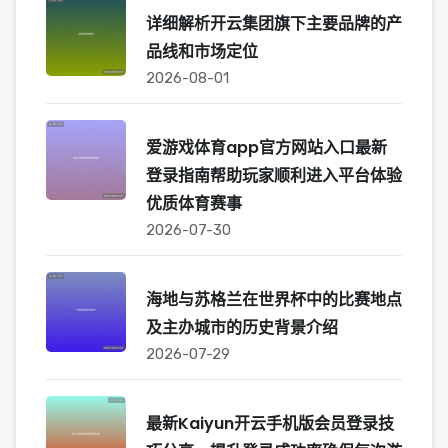
详细解析开云集团旗下主要品牌的产
品线和市场定位
2026-08-01
爱游戏体育app官方网站入口最新
登录指南帮助玩家顺利进入平台体验
优质体育赛事
2026-07-30
海地与苏格兰在世界杯中的比赛地点
及主办城市的历史背景介绍
2026-07-29
最新Kaiyun开云手机版会员登录技