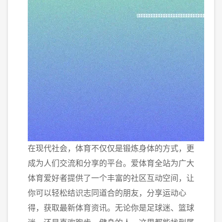
在现代社会，体育不仅仅是锻炼身体的方式，更
成为人们交流和分享的平台。爱体育全站为广大
体育爱好者提供了一个丰富的社区互动空间，让
你可以轻松结识志同道合的朋友，分享运动心
得，获取最新体育资讯。无论你是足球迷、篮球