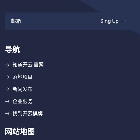
Sing Up
导航
知道
开云 官网
落地项目
新闻发布
企业服务
找到
开云棋牌
网站地图