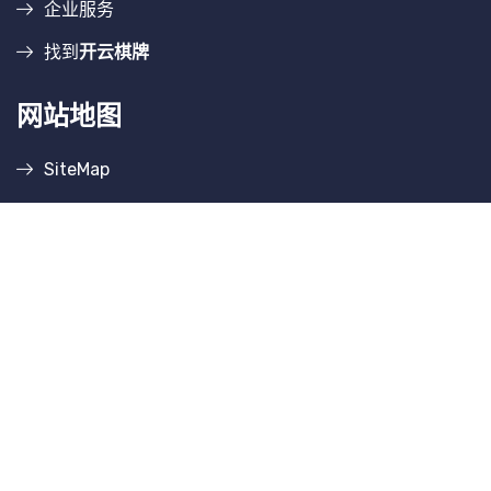
企业服务
找到
开云棋牌
网站地图
SiteMap
联系方式
地址
山东省泰安高新区龙泉商贸步行街A区1号楼
邮箱
auditory@hotmail.com
电话
13211773276