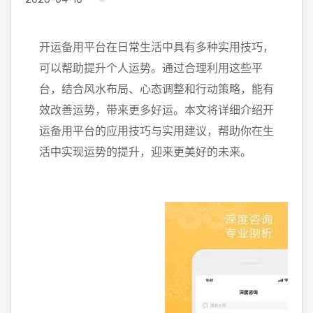
开运备用平台在日常生活中具有多种实用技巧，
可以帮助提升个人运势。通过合理利用这些平
台，结合风水布局、心态调整和行动策略，能有
效改善运势，带来更多好运。本文将详细介绍开
运备用平台的应用技巧与实用建议，帮助你在生
活中实现运势的提升，迎来更美好的未来。