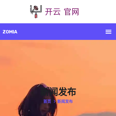
新闻发布
首页
新闻发布