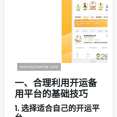
一、合理利用开运备
用平台的基础技巧
1. 选择适合自己的开运平