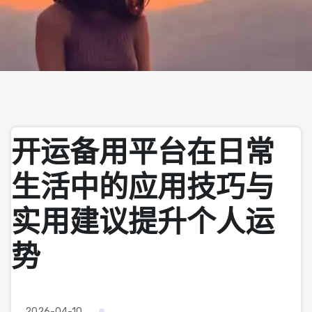
开运备用平台在日常
生活中的应用技巧与
实用建议提升个人运
势
2026-04-10