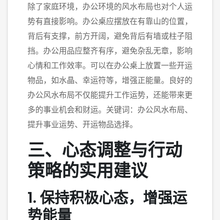
除了家庭环境，办公环境的风水布局也对个人运
势有直接影响。办公桌应摆放在有靠山的位置，
背后有支撑，前方开阔，避免背后有墙或柱子阻
挡。办公用品应整齐有序，避免杂乱无章，影响
心情和工作效率。可以在办公桌上放置一些开运
物品，如水晶、幸运符等，增强正能量。良好的
办公风水布局不仅能提升工作运势，还能带来更
多的事业机会和财运。关键词：办公风水布局、
提升事业运势、开运物品选择。
三、心态调整与行动
策略的实用建议
1. 保持积极心态，增强运
势能量