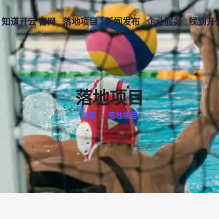
知道
开云 官网
落地项目
新闻发布
企业服务
找到
开
落地项目
首页
落地项目