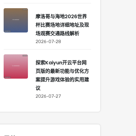
摩洛哥与海地2026世界
杯比赛场地详细地址及现
场观赛交通路线解析
2026-07-28
探索Kaiyun开云平台网
页版的最新功能与优化方
案提升游戏体验的实用建
议
2026-07-27