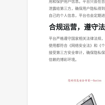
用和保护用户信息。平台只会在合
泄露给第三方，确保用户隐私得到
自己的个人信息，平台也会定期进
合规运营，遵守法
平台严格遵守国家相关法律法规，
使用都符合《网络安全法》和《个
接受第三方安全审计，确保隐私保
信赖的博彩环境。