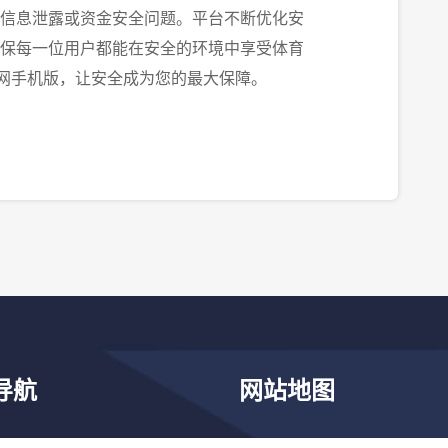
信息泄露或资金安全问题。平台不断优化安
保每一位用户都能在安全的环境中享受体育
官网手机版，让安全成为您的最大保障。
导航
网站地图