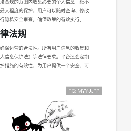
法合规的范围内收集必要的个人信息，绝不
最大程度的保护。用户可以随时查询、修改
行隐私安全审查，确保政策的有效执行。
律法规
确保运营的合法性。所有用户信息的收集和
人信息保护法》等法律要求。平台还会定期
护措施的有效性，为用户提供一个安全、可