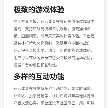
极致的游戏体验
除了赛事直播，开云体育在线还提供多款体育类
游戏，支持在线竞技和单机娱乐。游戏操作流
畅，画面细腻，能带来真实的体育体验。平台还
设有排行榜和奖励机制，激励用户不断挑战自
我，提升竞技水平。通过不断优化的游戏体验，
用户可以在休闲娱乐中感受到极致的运动激情，
增强平台的粘性和互动性。
多样的互动功能
开云体育在线支持多种互动功能，如实时弹幕、
评论区、投票竞猜等，让用户可以与其他体育爱
好者交流心得。平台还设有社区专区，用户可以