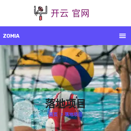
落地项目
首页
落地项目