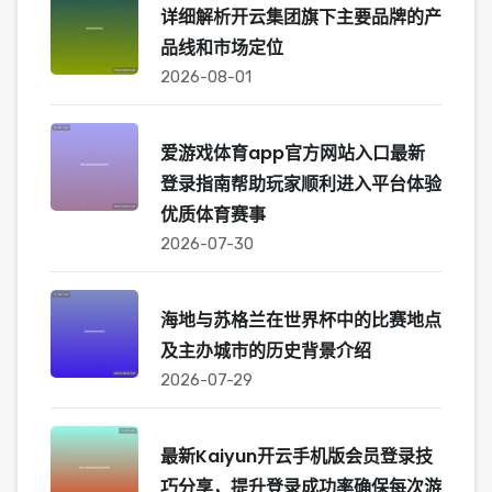
详细解析开云集团旗下主要品牌的产
品线和市场定位
2026-08-01
爱游戏体育app官方网站入口最新
登录指南帮助玩家顺利进入平台体验
优质体育赛事
2026-07-30
海地与苏格兰在世界杯中的比赛地点
及主办城市的历史背景介绍
2026-07-29
最新Kaiyun开云手机版会员登录技
巧分享，提升登录成功率确保每次游