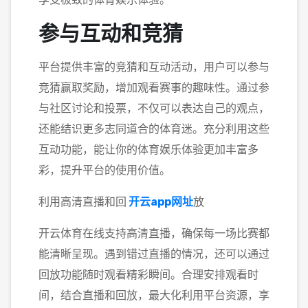
参与互动和竞猜
平台提供丰富的竞猜和互动活动，用户可以参与
竞猜赢取奖励，增加观看赛事的趣味性。通过参
与社区讨论和投票，不仅可以表达自己的观点，
还能结识更多志同道合的体育迷。充分利用这些
互动功能，能让你的体育娱乐体验更加丰富多
彩，提升平台的使用价值。
利用高清直播和回
开云app网址
放
开云体育在线支持高清直播，确保每一场比赛都
能清晰呈现。遇到错过直播的情况，还可以通过
回放功能随时观看精彩瞬间。合理安排观看时
间，结合直播和回放，最大化利用平台资源，享