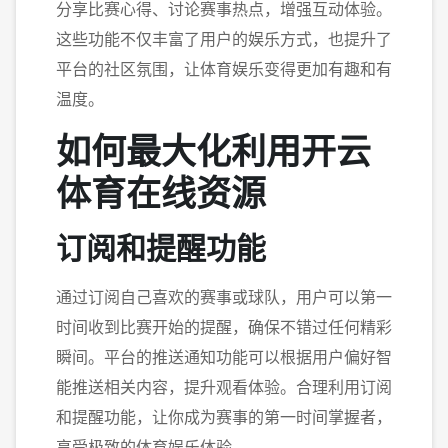
分享比赛心得、讨论赛事热点，增强互动体验。
这些功能不仅丰富了用户的娱乐方式，也提升了
平台的社区氛围，让体育娱乐变得更加有趣和有
温度。
如何最大化利用开云
体育在线资源
订阅和提醒功能
通过订阅自己喜欢的赛事或球队，用户可以第一
时间收到比赛开始的提醒，确保不错过任何精彩
瞬间。平台的推送通知功能可以根据用户偏好智
能推送相关内容，提升观看体验。合理利用订阅
和提醒功能，让你成为赛事的第一时间掌握者，
享受极致的体育娱乐体验。