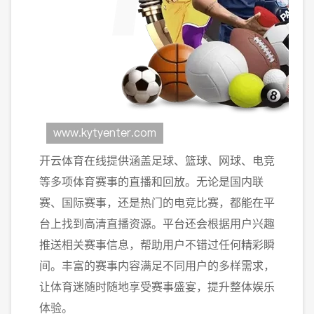
开云体育在线提供涵盖足球、篮球、网球、电竞
等多项体育赛事的直播和回放。无论是国内联
赛、国际赛事，还是热门的电竞比赛，都能在平
台上找到高清直播资源。平台还会根据用户兴趣
推送相关赛事信息，帮助用户不错过任何精彩瞬
间。丰富的赛事内容满足不同用户的多样需求，
让体育迷随时随地享受赛事盛宴，提升整体娱乐
体验。