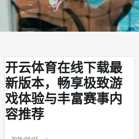
开云体育在线下载最
新版本，畅享极致游
戏体验与丰富赛事内
容推荐
2026-04-03