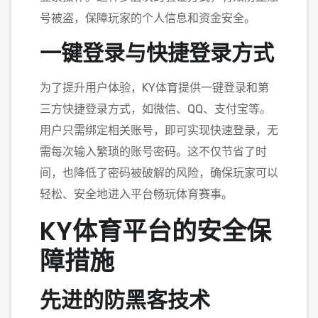
号被盗，保障玩家的个人信息和资金安全。
一键登录与快捷登录方式
为了提升用户体验，KY体育提供一键登录和第
三方快捷登录方式，如微信、QQ、支付宝等。
用户只需绑定相关账号，即可实现快速登录，无
需每次输入繁琐的账号密码。这不仅节省了时
间，也降低了密码被破解的风险，确保玩家可以
轻松、安全地进入平台畅玩体育赛事。
KY体育平台的安全保
障措施
先进的防黑客技术