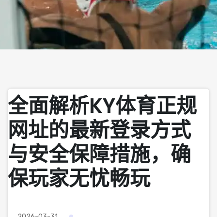
全面解析KY体育正规
网址的最新登录方式
与安全保障措施，确
保玩家无忧畅玩
2026-03-31