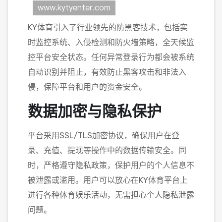
KY体育引入了行业领先的防黑客技术，包括实
时监控系统、入侵检测和防火墙策略，全天候监
控平台安全状态。任何异常登录行为都会被系统
自动识别并阻止，有效防止黑客攻击和非法入
侵，保障平台和用户的资金安全。
数据加密与隐私保护
平台采用SSL/TLS加密协议，确保用户在登
录、充值、提现等操作中的数据传输安全。同
时，严格遵守隐私政策，保护用户的个人信息不
被泄露或滥用。用户可以放心在KY体育平台上
进行各种体育娱乐活动，无需担心个人隐私泄露
问题。