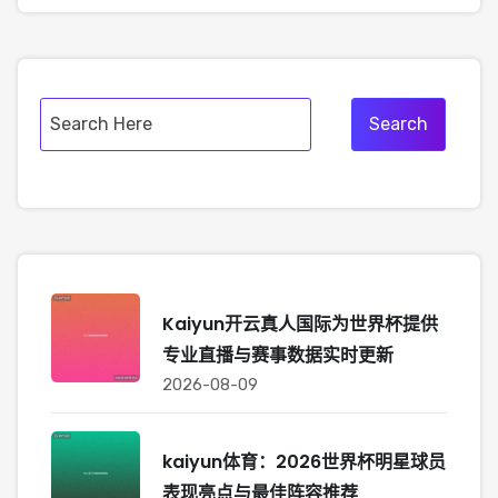
Kaiyun开云真人国际为世界杯提供
专业直播与赛事数据实时更新
2026-08-09
kaiyun体育：2026世界杯明星球员
表现亮点与最佳阵容推荐