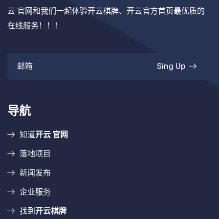
云 官网和我们一起体验开云棋牌、开云官方首页最优质的
在线服务！！！
Sing Up
导航
知道
开云 官网
落地项目
新闻发布
企业服务
找到
开云棋牌