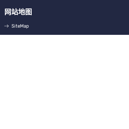
网站地图
SiteMap
联系方式
地址
山东省泰安高新区龙泉商贸步行街A区1号楼
邮箱
auditory@hotmail.com
电话
13211773276