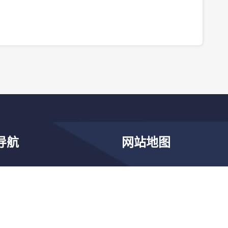
导航
网站地图
知道
开云 官网
SiteMap
落地项目
新闻发布