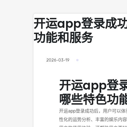
开运app登录成
功能和服务
2026-03-19
开运app登
哪些特色功
开运app登录成功后，用户可以
性化的运势分析、丰富的娱乐内容