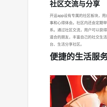
社区交流与分享
开运app设有专属的社区板块，
事和心得体会。社区内还会定期举
系。通过社区交流，用户可以获得
道合的朋友，丰富自己的社交生活
台、生活分享社区。
便捷的生活服