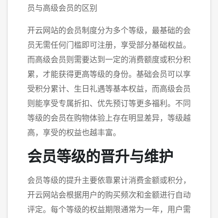
员与高级会员的区别
开云网站的会员制度分为多个等级，最基础的会
员无需任何门槛即可注册，享受部分基础权益。
而高级会员则需要达到一定的消费额度或积分积
累，才能获得更高等级的身份。基础会员可以享
受积分累计、生日礼遇等基本权益，而高级会员
则能享受专属折扣、优先预订等更多福利。不同
等级的会员在购物体验上存在明显差异，等级越
高，享受的权益也越丰富。
会员等级的晋升与维护
会员等级的提升主要依靠累计消费金额或积分，
开云网站会根据用户的购买频次和金额进行自动
评定。每个等级的权益期限通常为一年，用户需