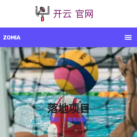
落地项目
首页
落地项目