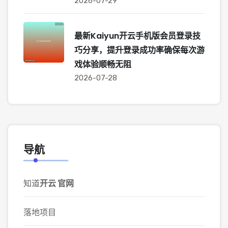
2026-07-29
最新Kaiyun开云手机版会员登录技
巧分享，提升登录成功率确保每次游
戏体验顺畅无阻
2026-07-28
导航
知道
开云 官网
落地项目