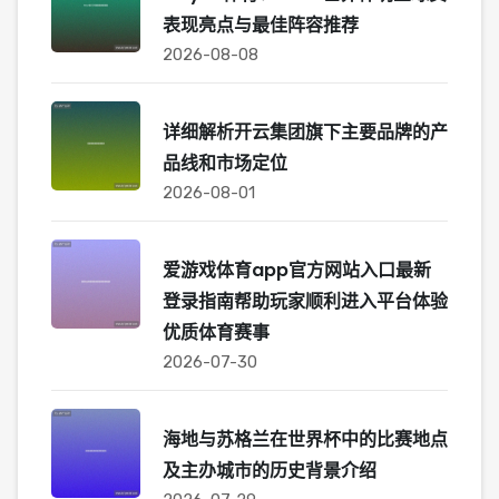
表现亮点与最佳阵容推荐
2026-08-08
详细解析开云集团旗下主要品牌的产
品线和市场定位
2026-08-01
爱游戏体育app官方网站入口最新
登录指南帮助玩家顺利进入平台体验
优质体育赛事
2026-07-30
海地与苏格兰在世界杯中的比赛地点
及主办城市的历史背景介绍