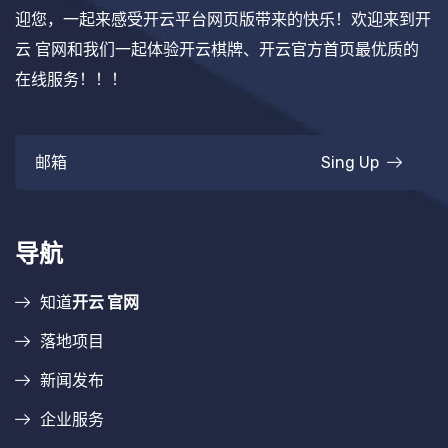
迎您，一起来感受开云平台网页版带来的快乐！欢迎来到开
云 官网和我们一起体验开云棋牌、开云官方首页最优质的
在线服务！！！
Sing Up
导航
知道
开云 官网
落地项目
新闻发布
企业服务