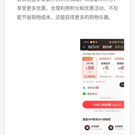
享受更多优惠。合理利用积分和优惠活动，不仅
能节省购物成本，还能获得更多的购物乐趣。