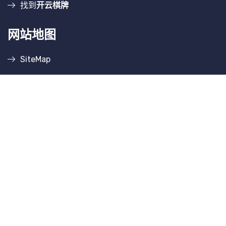
找到
开云棋牌
网站地图
SiteMap
联系方式
地址
山东省泰安高新区龙泉商贸步行街A区1号楼
邮箱
auditory@hotmail.com
电话
13211773276