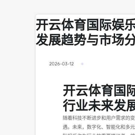
开云体育国际娱
发展趋势与市场
2026-03-12
开云体育国
行业未来发
随着科技不断进步和用户需求的变
遇。未来，数字化、智能化和多元