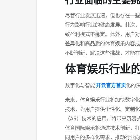
行业面临的主要挑
尽管行业发展迅速，但也存在一些
行为影响行业的健康发展。其次，
致盈利模式不稳定。此外，用户对
差异化和高品质的体育娱乐内容成
不断创新，解决这些挑战，才能在
体育娱乐行业
数字化与智能
开云官方首页
化的
未来，体育娱乐行业将加快数字化
技术，为用户提供个性化、定制化
（AR）技术的应用，将带来沉浸
体育国际娱乐将通过技术创新，打
同用户的多样化需求，推动行业向