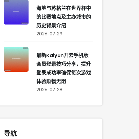
海地与苏格兰在世界杯中
的比赛地点及主办城市的
历史背景介绍
2026-07-29
最新Kaiyun开云手机版
会员登录技巧分享，提升
登录成功率确保每次游戏
体验顺畅无阻
2026-07-28
导航