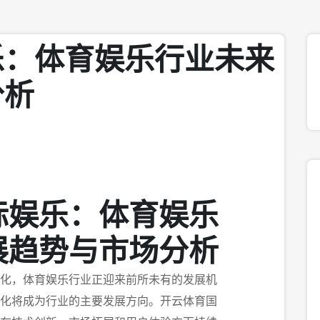
乐：体育娱乐行业未来
分析
际娱乐：体育娱乐
展趋势与市场分析
化，体育娱乐行业正迎来前所未有的发展机
化将成为行业的主要发展方向。开云体育国