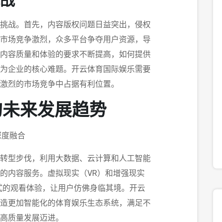
战
挑战。首先，内容版权问题日益突出，侵权
市场竞争激烈，众多平台争夺用户资源，导
内容质量和体验的要求不断提高，如何提供
为企业的核心难题。开云体育国际娱乐需要
激烈的市场竞争中占据有利位置。
的未来发展趋势
深度融合
转型步伐，利用大数据、云计算和人工智能
的内容服务。虚拟现实（VR）和增强现实
式的观看体验，让用户仿佛身临其境。开云
造更加智能化的体育娱乐生态系统，满足不
高质量发展迈进。