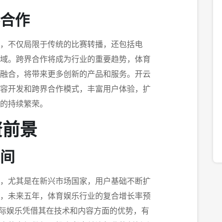
合作
，不仅局限于传统的比赛转播，还包括电
域。跨界合作将成为行业的重要趋势，体育
融合，将带来更多创新的产品和服务。开云
容开发和跨界合作模式，丰富用户体验，扩
的持续繁荣。
资前景
间
，尤其是在新兴市场国家，用户基础不断扩
，未来五年，体育娱乐行业的复合增长率预
国际娱乐凭借其在技术和内容方面的优势，有