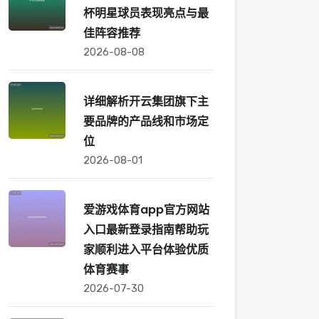
杯明星球员表现亮点与最
佳阵容推荐
2026-08-08
详细解析开云集团旗下主
要品牌的产品线和市场定
位
2026-08-01
爱游戏体育app官方网站
入口最新登录指南帮助玩
家顺利进入平台体验优质
体育赛事
2026-07-30