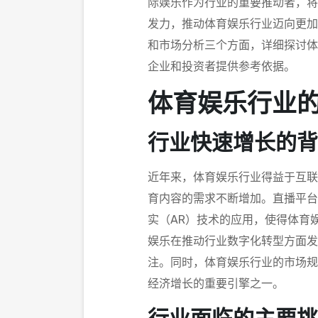
际娱乐作为行业的重要推动者，将
发力，推动体育娱乐行业迈向更加
和市场分析三个方面，详细探讨体
企业和投资者提供参考依据。
体育娱乐行业
行业快速增长的背
近年来，体育娱乐行业得益于互联
育内容的需求不断增加。直播平台
实（AR）技术的应用，使得体育
娱乐在推动行业数字化转型方面发
注。同时，体育娱乐行业的市场规
经济增长的重要引擎之一。