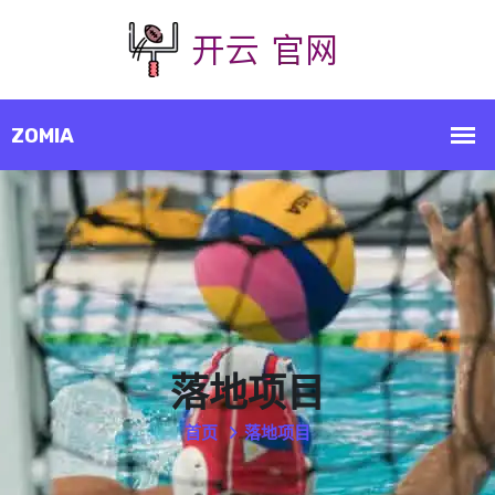
落地项目
首页
落地项目