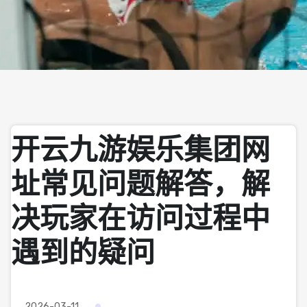
开云九游娱乐集团网
址常见问题解答，解
决玩家在访问过程中
遇到的疑问
2026-03-11