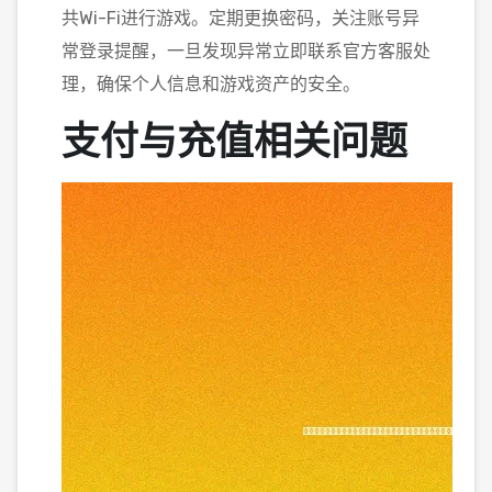
共Wi-Fi进行游戏。定期更换密码，关注账号异
常登录提醒，一旦发现异常立即联系官方客服处
理，确保个人信息和游戏资产的安全。
支付与充值相关问题