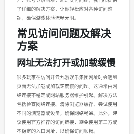
开、账号登录困难，还是支付问题，我们都提供
了详细的解决方案，让你轻松应对各种访问难
题，确保游戏体验流畅无阻。
常见访问问题及解决
方案
网址无法打开或加载缓慢
很多玩家在访问开云九游娱乐集团网址时会遇到
页面无法加载或加载速度慢的问题。这通常由网
络连接不稳定或网站服务器维护引起。解决方法
包括检查网络连接、清除浏览器缓存、尝试使用
不同的浏览器或设备，确保网络畅通。此外，建
议使用官方推荐的访问链接，避免使用第三方或
不稳定的入口网址，以确保访问顺畅。