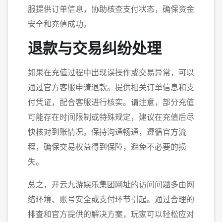
服提供订单信息，协助核查支付状态，确保资金
安全和充值成功。
退款与交易纠纷处理
如果在充值过程中出现误操作或交易异常，可以
通过官方客服申请退款。提供相关订单信息和支
付凭证，配合客服进行核实。请注意，部分充值
可能存在时间限制或特殊规定，建议在充值后尽
快核对到账情况。保持沟通畅通，遵循官方流
程，确保交易权益得到保障，避免不必要的损
失。
总之，开云九游娱乐集团网址的访问问题多由网
络环境、账号安全或支付环节引起。通过合理的
排查和官方提供的解决方案，玩家可以轻松应对