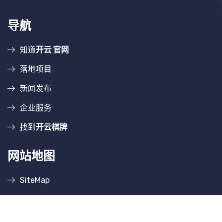
导航
知道
开云 官网
落地项目
新闻发布
企业服务
找到
开云棋牌
网站地图
SiteMap
联系方式