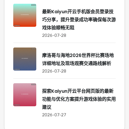
最新Kaiyun开云手机版会员登录技
巧分享，提升登录成功率确保每次游
戏体验顺畅无阻
2026-07-28
摩洛哥与海地2026世界杯比赛场地
详细地址及现场观赛交通路线解析
2026-07-28
探索Kaiyun开云平台网页版的最新
功能与优化方案提升游戏体验的实用
建议
2026-07-27