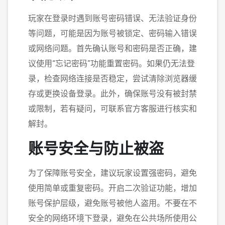
玩家在登录时遇到账号密码错误、无法验证身份
等问题，可能是因为账号被锁定、密码输入错误
或网络问题。首先确认账号和密码是否正确，建
议使用“忘记密码”功能重置密码。如果仍无法登
录，检查网络连接是否稳定，尝试清除浏览器缓
存或更换设备登录。此外，确保账号没有被封禁
或限制，若有疑问，可联系官方客服进行核实和
解封。
账号安全与防止被盗
为了保障账号安全，建议玩家设置强密码，避免
使用简单或重复密码。开启二次验证功能，增加
账号保护层级，避免账号被他人盗用。不要在不
安全的网络环境下登录，避免在公共场所使用公