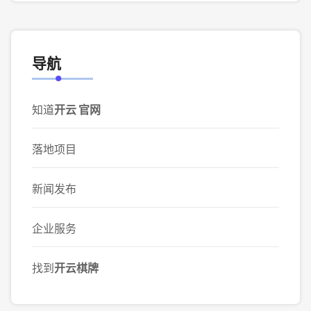
导航
知道
开云 官网
落地项目
新闻发布
企业服务
找到
开云棋牌