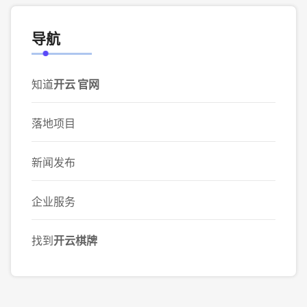
导航
知道
开云 官网
落地项目
新闻发布
企业服务
找到
开云棋牌