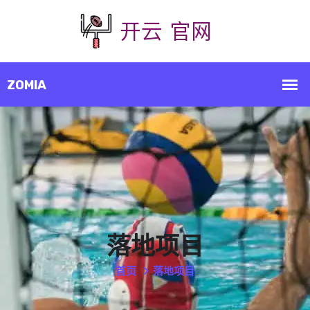
落地项目
首页
落地项目