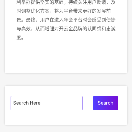
利举办提供坚实的基础。持续关注用户反馈，及
时调整优化方案，将为平台带来更好的发展前
景。最终，用户在进入年会平台时会感受到便捷
与高效，从而增强对开云金品牌的认同感和忠诚
度。