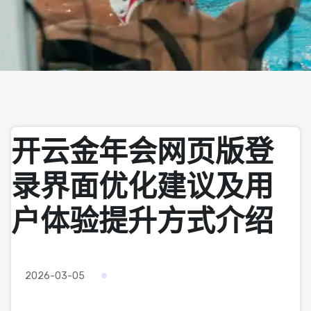
开云金年会网页版登
录界面优化建议及用
户体验提升方式介绍
2026-03-05