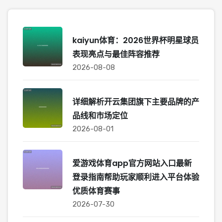
kaiyun体育：2026世界杯明星球员
表现亮点与最佳阵容推荐
2026-08-08
详细解析开云集团旗下主要品牌的产
品线和市场定位
2026-08-01
爱游戏体育app官方网站入口最新
登录指南帮助玩家顺利进入平台体验
优质体育赛事
2026-07-30