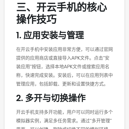
三、开云手机的核心
操作技巧
1. 应用安装与管理
在开云手机中安装应用非常方便，可以通过官网
提供的应用商店或直接导入APK文件。点击“安
装应用”按钮，选择本地APK文件或搜索应用名
称，快速完成安装。安装后，可以在应用列表中
管理应用，包括卸载、更新和设置快捷方式。
2. 多开与切换操作
开云手机支持多开功能，用户可以同时运行多个
模拟器实例，满足多任务需求。通过“多开管理”