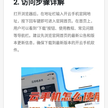
2. 访问步骤详解
打开浏览器后，在地址栏输入开云手机官网地
址，按下回车键即可进入官网首页。在首页上，
用户可以看到“下载”按钮、使用教程、常见问题
等导航栏。建议先浏览官网首页的最新公告和版
本更新信息，确保下载到最新版本的开云手机软
件。