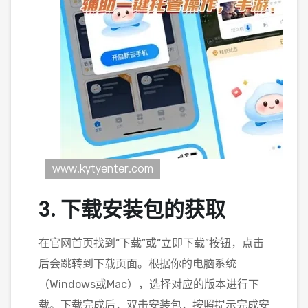
3. 下载安装包的获取
在官网首页找到“下载”或“立即下载”按钮，点击
后会跳转到下载页面。根据你的电脑系统
（Windows或Mac），选择对应的版本进行下
载。下载完成后，双击安装包，按照提示完成安