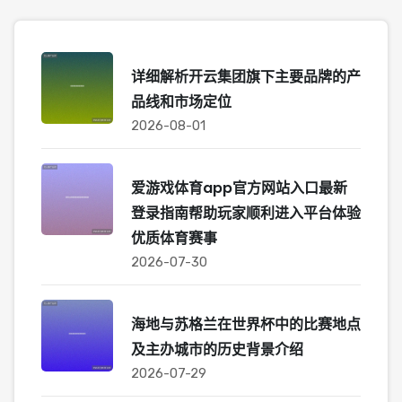
详细解析开云集团旗下主要品牌的产
品线和市场定位
2026-08-01
爱游戏体育app官方网站入口最新
登录指南帮助玩家顺利进入平台体验
优质体育赛事
2026-07-30
海地与苏格兰在世界杯中的比赛地点
及主办城市的历史背景介绍
2026-07-29