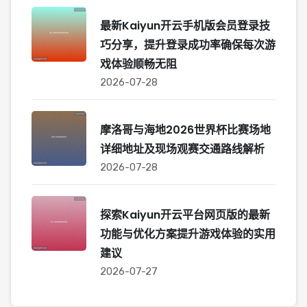
最新Kaiyun开云手机版会员登录技
巧分享，提升登录成功率确保每次游
戏体验顺畅无阻
2026-07-28
摩洛哥与海地2026世界杯比赛场地
详细地址及现场观赛交通路线解析
2026-07-28
探索Kaiyun开云平台网页版的最新
功能与优化方案提升游戏体验的实用
建议
2026-07-27