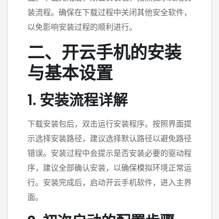
装流程。确保在下载过程中关闭其他安全软件，
以免影响安装过程的顺利进行。
二、开云手机的安装
与基本设置
1. 安装流程详解
下载安装包后，双击运行安装程序。按照界面提
示选择安装路径，建议选择默认路径以避免路径
错误。安装过程中会提示是否安装必要的驱动程
序，建议全部确认安装，以确保模拟环境正常运
行。安装完成后，启动开云手机软件，进入主界
面。