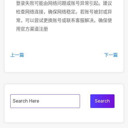
登录失败可能由网络问题或账号异常引起。建议
检查网络连接，确保网络稳定。若账号被封或异
常，可以尝试更换账号或联系客服解决。确保使
用官方渠道注册
上一篇
下一篇