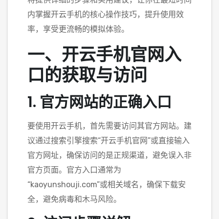
内掌握开云手机的核心操作技巧，提升使用效
率，享受更流畅的模拟体验。
一、开云手机官网入
口的获取与访问
1. 官方网站的正确入口
要使用开云手机，首先需要访问其官方网站。建
议通过搜索引擎搜索“开云手机官网”或直接输入
官方网址，确保访问的是正规渠道，避免误入非
官方页面。官方入口通常为
“kaoyunshouji.com”或相关域名，确保下载安
全，避免病毒和木马风险。