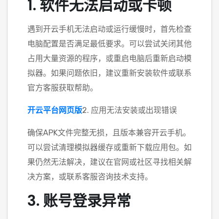
1. 软件无法启动或卡顿
遇到开云手机无法启动或运行缓慢时，首先检查
电脑配置是否满足最低要求。可以尝试关闭其他
占用大量资源的程序，或重启电脑后重新启动模
拟器。如果问题依旧，建议重新安装软件或联系
官方客服获取帮助。
开云平台网页版
2. 应用无法安装或出现错误
确保APK文件完整无损，且版本兼容开云手机。
可以尝试清理模拟器缓存或重新下载应用包。如
果仍然无法解决，建议在官网或社区寻找相关解
决方案，或联系客服咨询技术支持。
3. 账号登录异常