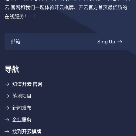
云 官网和我们一起体验开云棋牌、开云官方首页最优质的
在线服务！！！
Sing Up
导航
知道
开云 官网
落地项目
新闻发布
企业服务
找到
开云棋牌