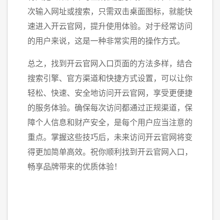
次输入网址或搜索，只需双击桌面图标，就能快
速进入开云官网，提升使用体验。对于经常访问
的用户来说，这是一种非常实用的操作方式。
总之，找到开云官网入口页面的方法多样，结合
搜索引擎、官方渠道和快捷方式设置，可以让你
轻松、快速、安全地访问开云官网，享受更便捷
的服务体验。确保每次访问都通过正规渠道，保
障个人信息和财产安全，是每个用户应当注意的
重点。掌握这些技巧后，未来访问开云官网将变
得更加简单高效。祝你顺利找到开云官网入口，
畅享品牌带来的优质体验！