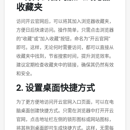
收藏夹
访问开云官网后，可以将其加入浏览器收藏夹，
方便日后快速访问。操作简单，只需点击浏览器
的“收藏”或“加入收藏”按钮，命名为“开云官网”
即可。这样，无论何时需要访问，都可以直接从
收藏夹中找到，节省搜索时间，提升浏览效率。
建议定期检查收藏夹中的链接，确保其仍然有效
和安全。
2. 设置桌面快捷方式
为了更方便地访问开云官网入口页面，可以在电
脑桌面创建快捷方式。只需在浏览器中打开开云
官网，点击地址栏左侧的锁形图标或网站图标，
将其拖到桌面即可生成快捷方式。这样，无需每