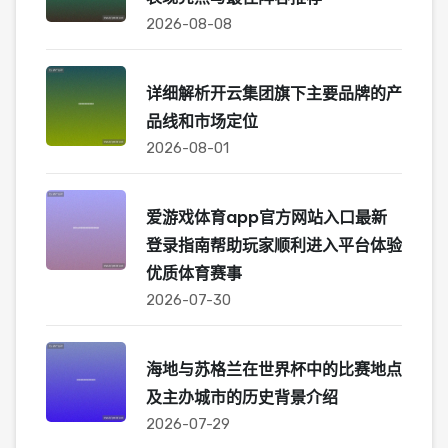
2026-08-08
详细解析开云集团旗下主要品牌的产
品线和市场定位
2026-08-01
爱游戏体育app官方网站入口最新
登录指南帮助玩家顺利进入平台体验
优质体育赛事
2026-07-30
海地与苏格兰在世界杯中的比赛地点
及主办城市的历史背景介绍
2026-07-29