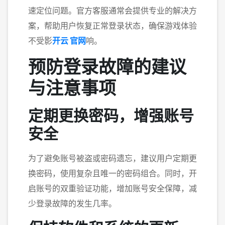
速定位问题。官方客服通常会提供专业的解决方
案，帮助用户恢复正常登录状态，确保游戏体验
不受影
开云 官网
响。
预防登录故障的建议
与注意事项
定期更换密码，增强账号
安全
为了避免账号被盗或密码遗忘，建议用户定期更
换密码，使用复杂且唯一的密码组合。同时，开
启账号的双重验证功能，增加账号安全保障，减
少登录故障的发生几率。