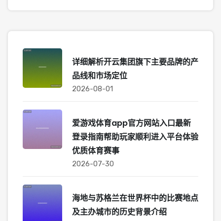
详细解析开云集团旗下主要品牌的产
品线和市场定位
2026-08-01
爱游戏体育app官方网站入口最新
登录指南帮助玩家顺利进入平台体验
优质体育赛事
2026-07-30
海地与苏格兰在世界杯中的比赛地点
及主办城市的历史背景介绍