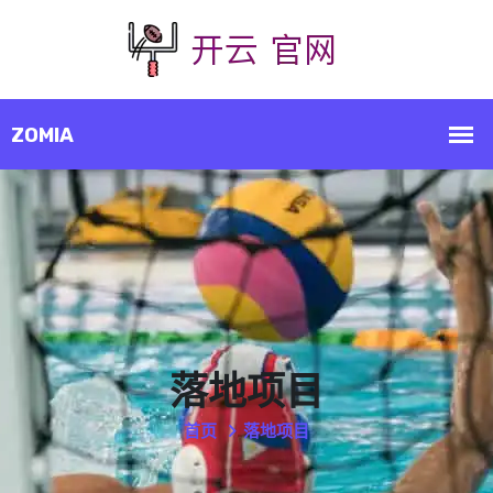
落地项目
首页
落地项目