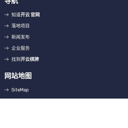
导航
知道
开云 官网
落地项目
新闻发布
企业服务
找到
开云棋牌
网站地图
SiteMap
联系方式
地址
山东省泰安高新区龙泉商贸步行街A区1号楼