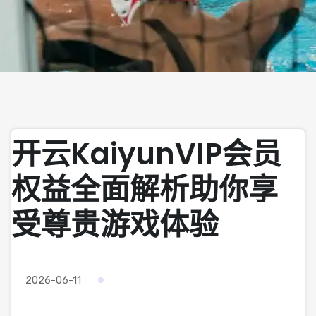
开云KaiyunVIP会员
权益全面解析助你享
受尊贵游戏体验
2026-06-11