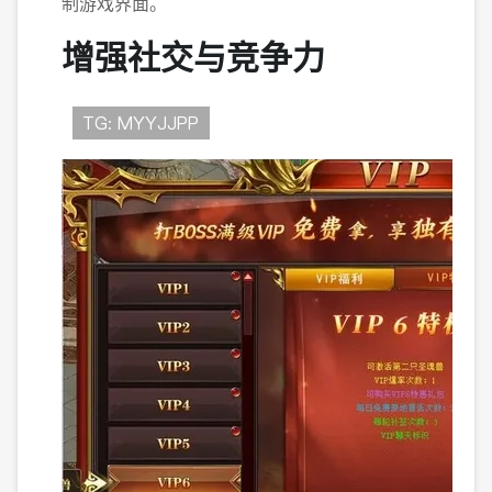
制游戏界面。
增强社交与竞争力