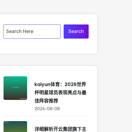
kaiyun体育：2026世界
杯明星球员表现亮点与最
佳阵容推荐
2026-08-08
详细解析开云集团旗下主