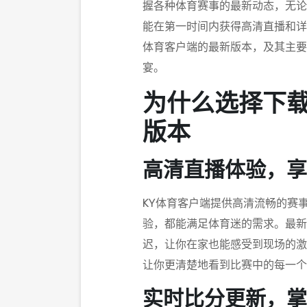
握各种体育赛事的最新动态，无论
能在第一时间内获得高清直播和详
体育客户端的最新版本，及其主要
宴。
为什么选择下载
版本
高清直播体验，享
KY体育客户端提供高清流畅的赛
验，都能满足体育迷的需求。最新
迟，让你在家也能感受到现场的激
让你更清楚地看到比赛中的每一个
实时比分更新，掌