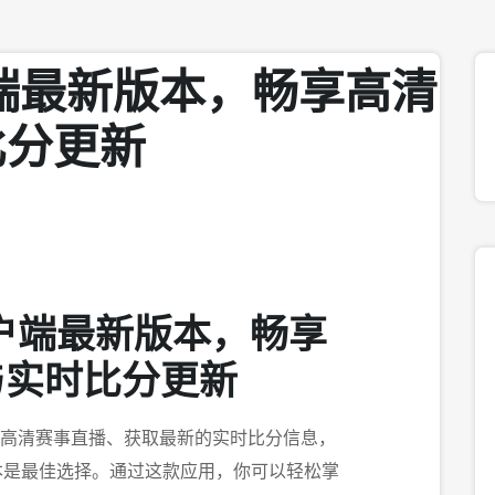
端最新版本，畅享高清
比分更新
户端最新版本，畅享
与实时比分更新
高清赛事直播、获取最新的实时比分信息，
本是最佳选择。通过这款应用，你可以轻松掌