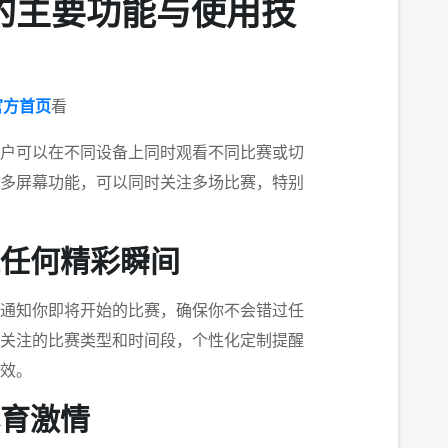
的主要功能与使用技
官方首页
看
户可以在不同设备上同时观看不同比赛或切
多屏幕功能，可以同时关注多场比赛，特别
任何精彩瞬间
通知你即将开始的比赛，确保你不会错过任
关注的比赛类型和时间段，个性化定制提醒
效。
育激情