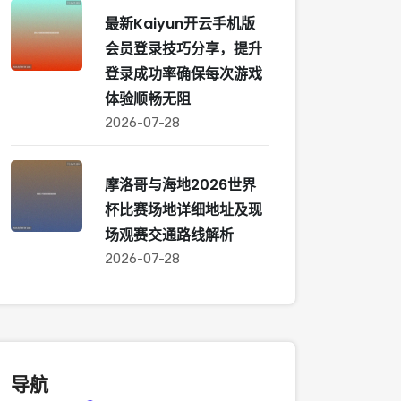
最新Kaiyun开云手机版
会员登录技巧分享，提升
登录成功率确保每次游戏
体验顺畅无阻
2026-07-28
摩洛哥与海地2026世界
杯比赛场地详细地址及现
场观赛交通路线解析
2026-07-28
导航