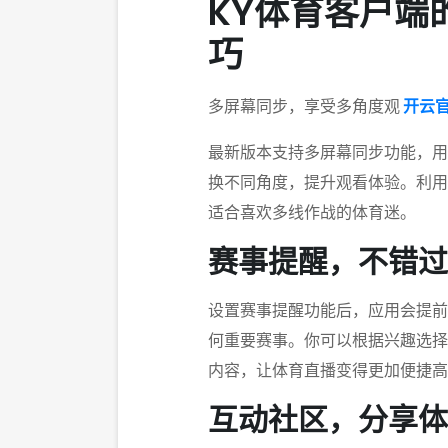
KY体育客户端
巧
多屏幕同步，享受多角度观
开云
最新版本支持多屏幕同步功能，用
换不同角度，提升观看体验。利用
适合喜欢多线作战的体育迷。
赛事提醒，不错过
设置赛事提醒功能后，应用会提前
何重要赛事。你可以根据兴趣选择
内容，让体育直播变得更加便捷高
互动社区，分享体