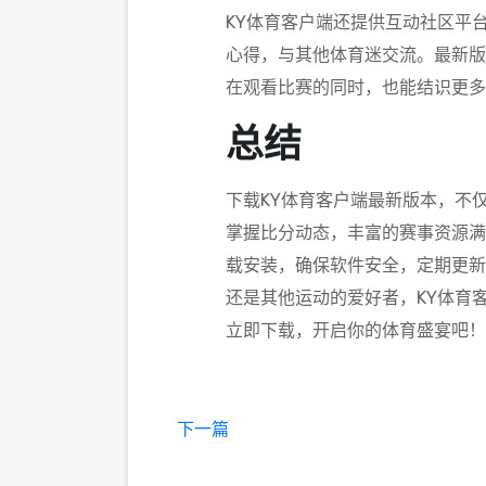
KY体育客户端还提供互动社区平
心得，与其他体育迷交流。最新版
在观看比赛的同时，也能结识更多
总结
下载KY体育客户端最新版本，不
掌握比分动态，丰富的赛事资源满
载安装，确保软件安全，定期更新
还是其他运动的爱好者，KY体育
立即下载，开启你的体育盛宴吧！
下一篇