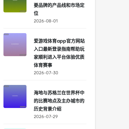
要品牌的产品线和市场定
位
2026-08-01
爱游戏体育app官方网站
入口最新登录指南帮助玩
家顺利进入平台体验优质
体育赛事
2026-07-30
海地与苏格兰在世界杯中
的比赛地点及主办城市的
历史背景介绍
2026-07-29