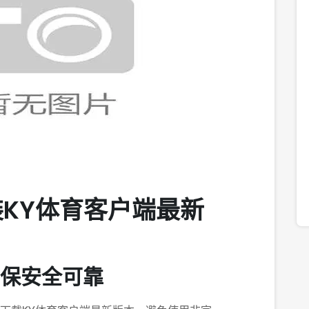
KY体育客户端最新
保安全可靠