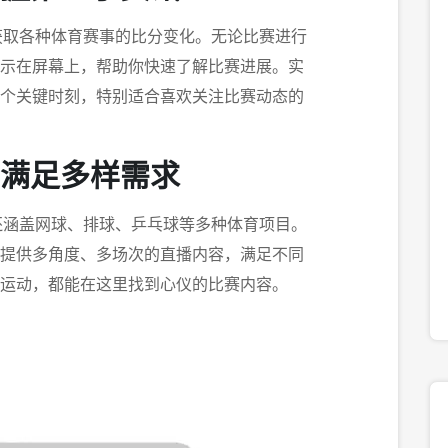
获取各种体育赛事的比分变化。无论比赛进行
示在屏幕上，帮助你快速了解比赛进展。实
个关键时刻，特别适合喜欢关注比赛动态的
满足多样需求
还涵盖网球、排球、乒乓球等多种体育项目。
提供多角度、多场次的直播内容，满足不同
运动，都能在这里找到心仪的比赛内容。