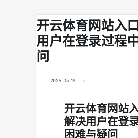
开云体育网站入
用户在登录过程
问
2026-05-19
开云体育网站
解决用户在登
困难与疑问