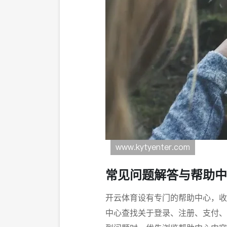
常见问题解答与帮助中
开云体育设有专门的帮助中心，收
中心查找关于登录、注册、支付、