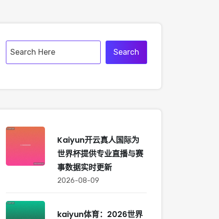
Kaiyun开云真人国际为
世界杯提供专业直播与赛
事数据实时更新
2026-08-09
kaiyun体育：2026世界