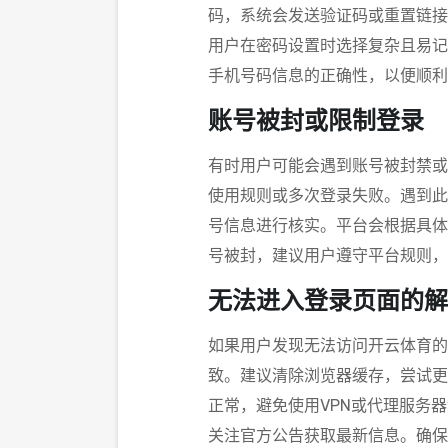
码，系统会发送验证码或重置链接
用户在密码设置时选择复杂且易记
手机号码信息的正确性，以便顺利
账号被封或限制登录
有时用户可能会遇到账号被封禁或
使用规则或多次登录失败。遇到此
号信息进行核实。平台会根据具体
号被封，建议用户遵守平台规则，
无法进入登录页面的解
如果用户发现无法访问开云体育的
致。建议清除浏览器缓存，尝试更
正常，避免使用VPN或代理服务
关注官方公告获取最新信息。确保