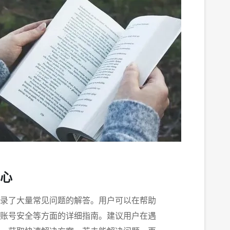
心
录了大量常见问题的解答。用户可以在帮助
账号安全等方面的详细指南。建议用户在遇