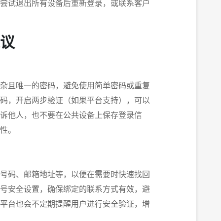
尝试退出所有设备后重新登录，或联系客户
议
杂且唯一的密码，避免使用简单密码或重复
码，开启两步验证（如果平台支持），可以
诉他人，也不要在公共设备上保存登录信
性。
号码、邮箱地址等，以便在需要时快速找回
号安全设置，确保绑定的联系方式有效，避
平台也会不定期提醒用户进行安全验证，增