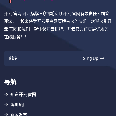
开云 官网|开云棋牌 - (中国)安顺开云 官网有限责任公司欢
迎您，一起来感受开云平台网页版带来的快乐！欢迎来到开
云 官网和我们一起体验开云棋牌、开云官方首页最优质的
在线服务！！！
Sing Up
导航
知道
开云 官网
落地项目
新闻发布