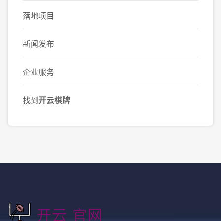
落地项目
新闻发布
企业服务
找到
开云棋牌