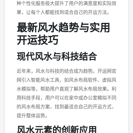
种个性化服务极大提升了用户的满意度和实际效
果，让每个人都能找到适合自己的开运方法。
最新风水趋势与实用
开运技巧
现代风水与科技结合
近年来，风水与科技的结合成为趋势。开运网官
网引入智能风水工具，如风水布局软件、虚拟风
水模拟等，帮助用户直观了解风水布局效果。利
用科技手段，用户可以在家中或办公室模拟不同
的风水布局方案，找到最适合自己的开运方式，
提升整体运势。
风水元素的创新应用