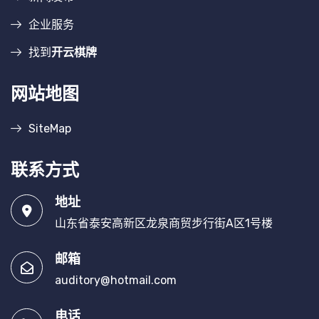
企业服务
找到
开云棋牌
网站地图
SiteMap
联系方式
地址
山东省泰安高新区龙泉商贸步行街A区1号楼
邮箱
auditory@hotmail.com
电话