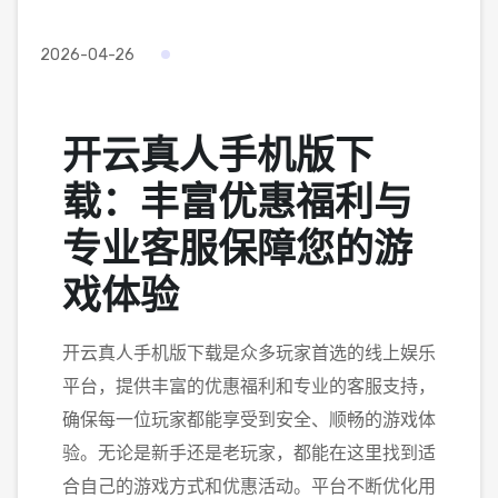
2026-04-26
开云真人手机版下
载：丰富优惠福利与
专业客服保障您的游
戏体验
开云真人手机版下载是众多玩家首选的线上娱乐
平台，提供丰富的优惠福利和专业的客服支持，
确保每一位玩家都能享受到安全、顺畅的游戏体
验。无论是新手还是老玩家，都能在这里找到适
合自己的游戏方式和优惠活动。平台不断优化用