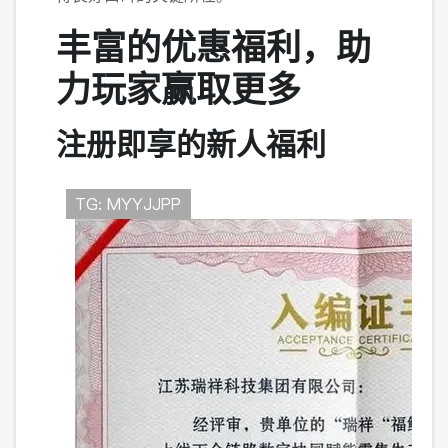
丰富的优惠福利，助
力玩家赢取更多
注册即享的新人福利