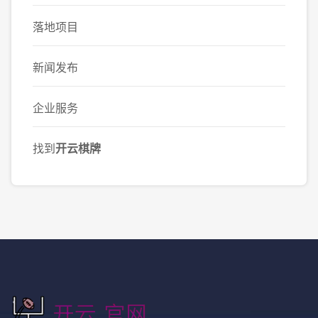
落地项目
新闻发布
企业服务
找到
开云棋牌