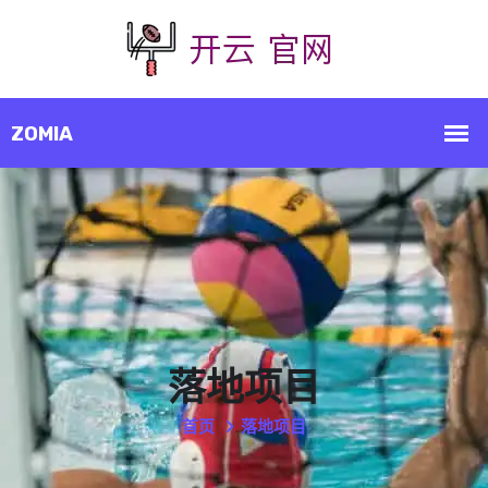
落地项目
首页
落地项目