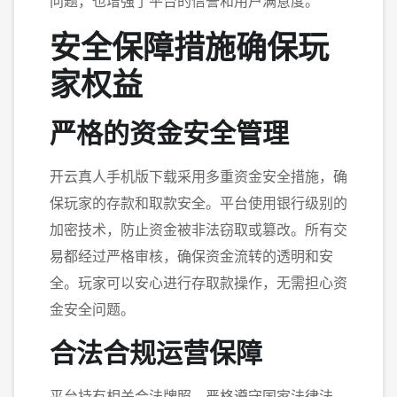
问题，也增强了平台的信誉和用户满意度。
安全保障措施确保玩
家权益
严格的资金安全管理
开云真人手机版下载采用多重资金安全措施，确
保玩家的存款和取款安全。平台使用银行级别的
加密技术，防止资金被非法窃取或篡改。所有交
易都经过严格审核，确保资金流转的透明和安
全。玩家可以安心进行存取款操作，无需担心资
金安全问题。
合法合规运营保障
平台持有相关合法牌照，严格遵守国家法律法