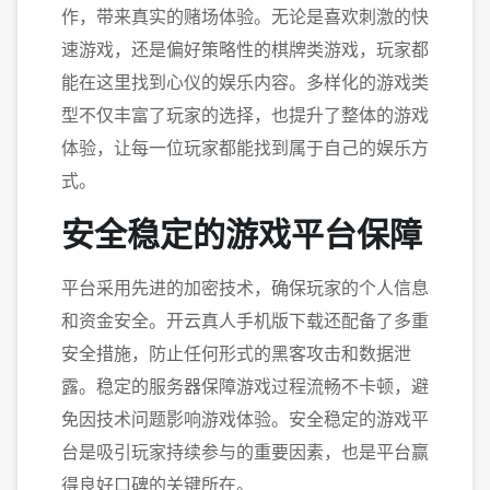
作，带来真实的赌场体验。无论是喜欢刺激的快
速游戏，还是偏好策略性的棋牌类游戏，玩家都
能在这里找到心仪的娱乐内容。多样化的游戏类
型不仅丰富了玩家的选择，也提升了整体的游戏
体验，让每一位玩家都能找到属于自己的娱乐方
式。
安全稳定的游戏平台保障
平台采用先进的加密技术，确保玩家的个人信息
和资金安全。开云真人手机版下载还配备了多重
安全措施，防止任何形式的黑客攻击和数据泄
露。稳定的服务器保障游戏过程流畅不卡顿，避
免因技术问题影响游戏体验。安全稳定的游戏平
台是吸引玩家持续参与的重要因素，也是平台赢
得良好口碑的关键所在。