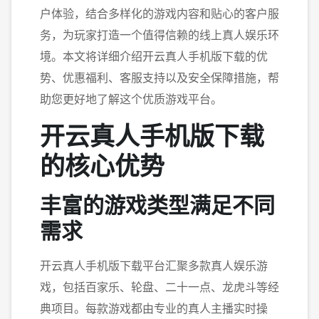
户体验，结合多样化的游戏内容和贴心的客户服
务，为玩家打造一个值得信赖的线上真人娱乐环
境。本文将详细介绍开云真人手机版下载的优
势、优惠福利、客服支持以及安全保障措施，帮
助您更好地了解这个优质游戏平台。
开云真人手机版下载
的核心优势
丰富的游戏类型满足不同
需求
开云真人手机版下载平台汇聚多款真人娱乐游
戏，包括百家乐、轮盘、二十一点、龙虎斗等经
典项目。每款游戏都由专业的真人主播实时操