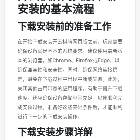
安装的基本流程
下载安装前的准备工作
在开始下载安装开云棋牌网页版之前，玩家需要
确保设备满足基本的系统要求。建议使用最新版
本的浏览器，如Chrome、Firefox或Edge，以
确保兼容性和安全性。同时，确保网络连接稳
定，避免在下载过程中出现中断或失败。此外，
关闭其他占用带宽的应用程序，有助于提升下载
速度。还应确保设备存储空间充足，以便顺利完
成安装过程。准备好这些基础条件后，才能顺利
进行下一步的下载安装操作。
下载安装步骤详解