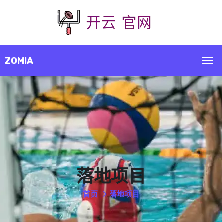
落地项目
首页
落地项目