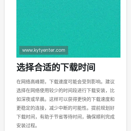
选择合适的下载时间
在网络高峰期，下载速度可能会受到影响。建议
选择在网络使用较少的时间段进行下载安装，比
如深夜或早晨。这样可以获得更快的下载速度和
更稳定的连接，减少中断的可能性。提前规划好
下载时间，有助于节省等待时间，确保顺利完成
安装过程。