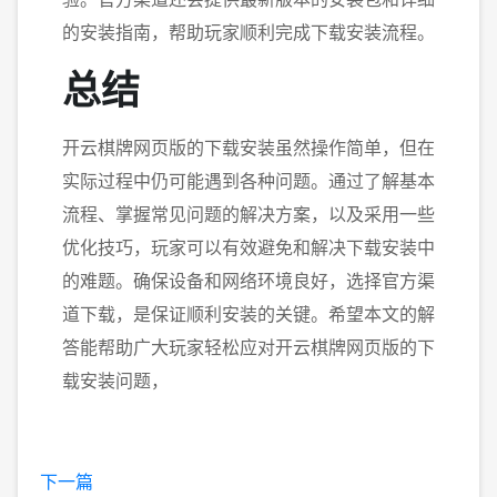
的安装指南，帮助玩家顺利完成下载安装流程。
总结
开云棋牌网页版的下载安装虽然操作简单，但在
实际过程中仍可能遇到各种问题。通过了解基本
流程、掌握常见问题的解决方案，以及采用一些
优化技巧，玩家可以有效避免和解决下载安装中
的难题。确保设备和网络环境良好，选择官方渠
道下载，是保证顺利安装的关键。希望本文的解
答能帮助广大玩家轻松应对开云棋牌网页版的下
载安装问题，
下一篇