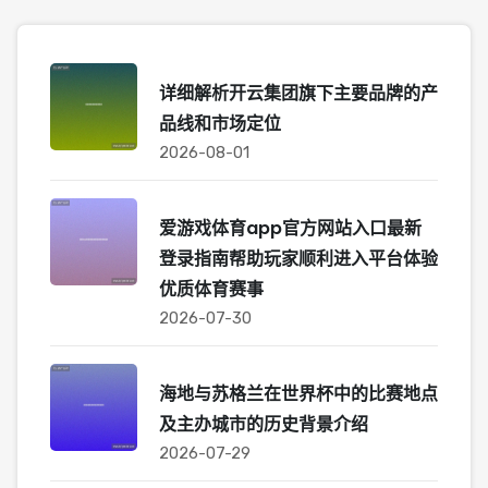
详细解析开云集团旗下主要品牌的产
品线和市场定位
2026-08-01
爱游戏体育app官方网站入口最新
登录指南帮助玩家顺利进入平台体验
优质体育赛事
2026-07-30
海地与苏格兰在世界杯中的比赛地点
及主办城市的历史背景介绍
2026-07-29