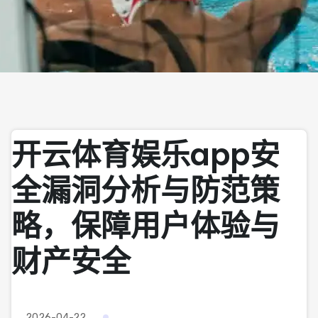
开云体育娱乐app安
全漏洞分析与防范策
略，保障用户体验与
财产安全
2026-04-22