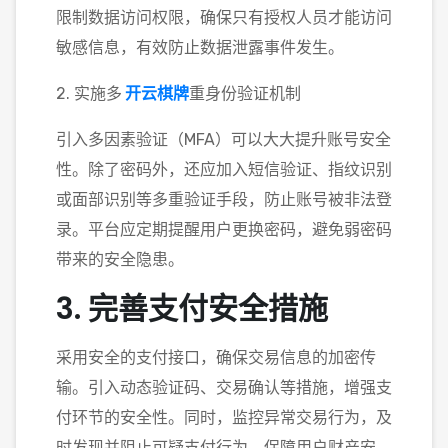
限制数据访问权限，确保只有授权人员才能访问
敏感信息，有效防止数据泄露事件发生。
2. 实施多
开云棋牌
重身份验证机制
引入多因素验证（MFA）可以大大提升账号安全
性。除了密码外，还应加入短信验证、指纹识别
或面部识别等多重验证手段，防止账号被非法登
录。平台应定期提醒用户更换密码，避免弱密码
带来的安全隐患。
3. 完善支付安全措施
采用安全的支付接口，确保交易信息的加密传
输。引入动态验证码、交易确认等措施，增强支
付环节的安全性。同时，监控异常交易行为，及
时发现并阻止可疑支付行为，保障用户财产安