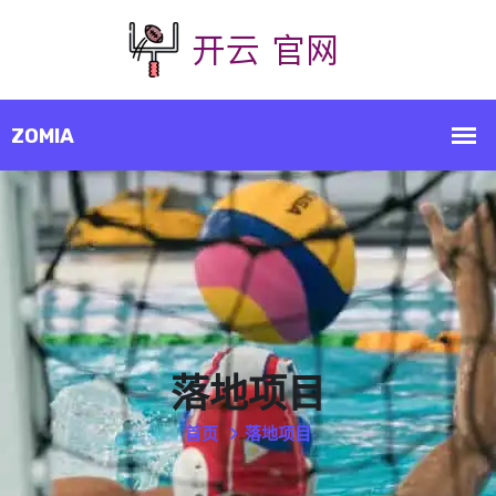
落地项目
首页
落地项目