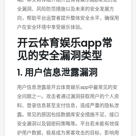
全漏洞、风险防范措施以及未来的安全发展方
向，帮助平台运营者提升整体安全水平，确保用
户在安全环境中享受娱乐体验。
开云体育娱乐app常
见的安全漏洞类型
1. 用户信息泄露漏洞
用户信息泄露是开云体育娱乐app中最常见的安
全问题之一。攻击者通过漏洞获取用户的个人资
料、登录信息甚至支付信息，造成严重的隐私泄
露。常见的原因包括数据库安全措施不足、接口
安全漏洞以及弱密码策略等。平台若未能有效保
护用户数据，极易成为黑客攻击的目标，影响用