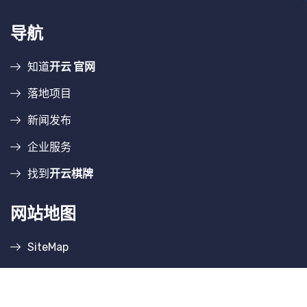
导航
知道
开云 官网
落地项目
新闻发布
企业服务
找到
开云棋牌
网站地图
SiteMap
联系方式