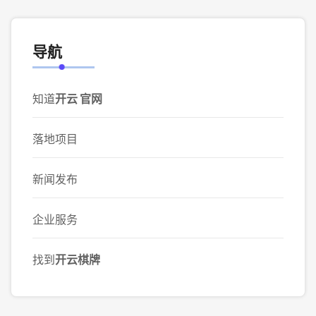
导航
知道
开云 官网
落地项目
新闻发布
企业服务
找到
开云棋牌