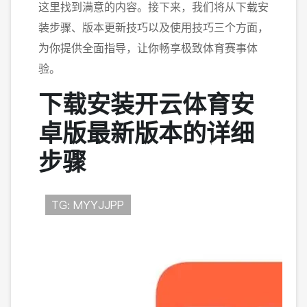
这里找到满意的内容。接下来，我们将从下载安
装步骤、版本更新技巧以及使用技巧三个方面，
为你提供全面指导，让你畅享极致体育赛事体
验。
下载安装开云体育安
卓版最新版本的详细
步骤