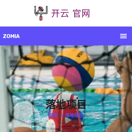
落地项目
首页
落地项目