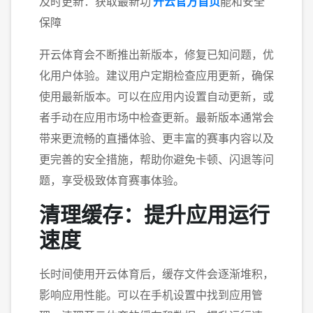
及时更新：获取最新功
开云官方首页
能和安全
保障
开云体育会不断推出新版本，修复已知问题，优
化用户体验。建议用户定期检查应用更新，确保
使用最新版本。可以在应用内设置自动更新，或
者手动在应用市场中检查更新。最新版本通常会
带来更流畅的直播体验、更丰富的赛事内容以及
更完善的安全措施，帮助你避免卡顿、闪退等问
题，享受极致体育赛事体验。
清理缓存：提升应用运行
速度
长时间使用开云体育后，缓存文件会逐渐堆积，
影响应用性能。可以在手机设置中找到应用管