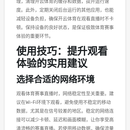
理，清理开云体育的缓存和数据，提升运行速
度。此外，定期关闭后台运行的其他应用，也能
减轻设备负担，确保开云体育在观看直播时不卡
顿。保持设备的良好状态，是保证极致体育赛事
体验的重要环节。
使用技巧：提升观看
体验的实用建议
选择合适的网络环境
观看体育赛事直播时，网络稳定性至关重要。建
议在Wi-Fi环境下观看，避免使用不稳定的移动
数据，尤其是在信号较差的地区。稳定的网络连
接可以减少卡顿、延迟和画面模糊，让你享受高
清流畅的赛事直播。若使用移动数据，确保流量