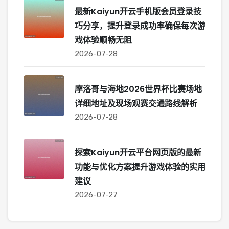
最新Kaiyun开云手机版会员登录技
巧分享，提升登录成功率确保每次游
戏体验顺畅无阻
2026-07-28
摩洛哥与海地2026世界杯比赛场地
详细地址及现场观赛交通路线解析
2026-07-28
探索Kaiyun开云平台网页版的最新
功能与优化方案提升游戏体验的实用
建议
2026-07-27