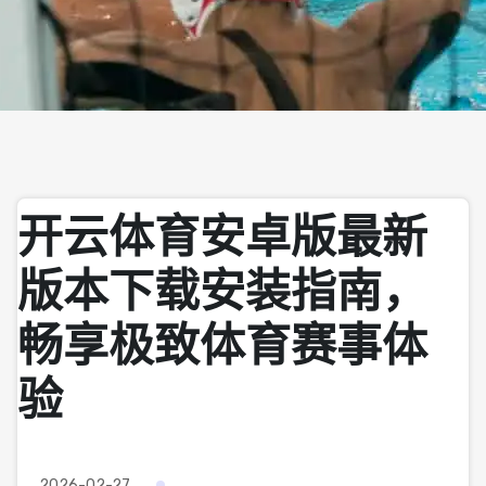
开云体育安卓版最新
版本下载安装指南，
畅享极致体育赛事体
验
2026-02-27