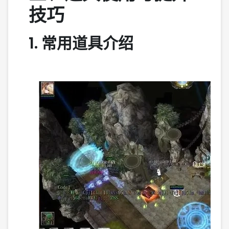
技巧
1. 常用道具介绍