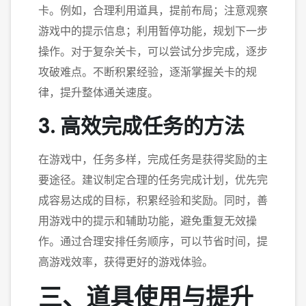
卡。例如，合理利用道具，提前布局；注意观察
游戏中的提示信息；利用暂停功能，规划下一步
操作。对于复杂关卡，可以尝试分步完成，逐步
攻破难点。不断积累经验，逐渐掌握关卡的规
律，提升整体通关速度。
3. 高效完成任务的方法
在游戏中，任务多样，完成任务是获得奖励的主
要途径。建议制定合理的任务完成计划，优先完
成容易达成的目标，积累经验和奖励。同时，善
用游戏中的提示和辅助功能，避免重复无效操
作。通过合理安排任务顺序，可以节省时间，提
高游戏效率，获得更好的游戏体验。
三、道具使用与提升