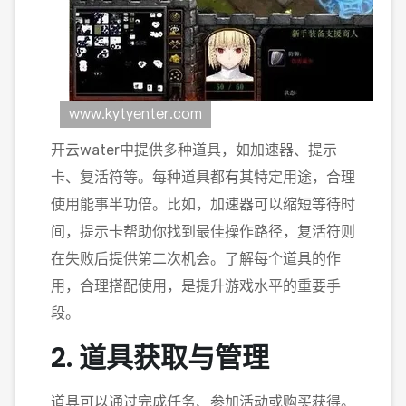
开云water中提供多种道具，如加速器、提示
卡、复活符等。每种道具都有其特定用途，合理
使用能事半功倍。比如，加速器可以缩短等待时
间，提示卡帮助你找到最佳操作路径，复活符则
在失败后提供第二次机会。了解每个道具的作
用，合理搭配使用，是提升游戏水平的重要手
段。
2. 道具获取与管理
道具可以通过完成任务、参加活动或购买获得。