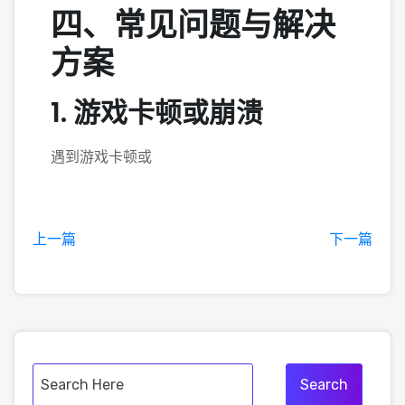
四、常见问题与解决
方案
1. 游戏卡顿或崩溃
遇到游戏卡顿或
上一篇
下一篇