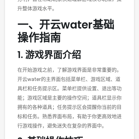
升整体游戏水平。
一、开云water基础
操作指南
1. 游戏界面介绍
在开始游戏之前，了解游戏界面是非常重要的。
开云water的主界面包括菜单栏、游戏区域、道
具栏和任务提示区。菜单栏提供设置、退出等功
能；游戏区域是主要的操作空间；道具栏显示你
拥有的各种道具；任务提示区会提醒你当前的目
标和任务。熟悉界面布局，有助于你更高效地进
行游戏操作，避免迷失在复杂的界面中。