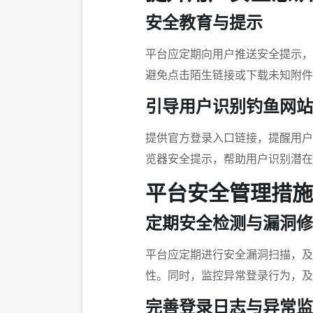
安全教育与提示
平台应定期向用户推送安全提示，
避免点击陌生链接或下载未知附件
引导用户识别钓鱼网站
提供官方登录入口链接，提醒用户
览器安全提示，帮助用户识别潜在
平台安全管理措施
定期安全检测与漏洞修
平台应定期进行安全漏洞扫描，及
性。同时，监控异常登录行为，及
完善登录日志与异常监