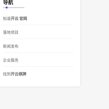
导航
知道
开云 官网
落地项目
新闻发布
企业服务
找到
开云棋牌