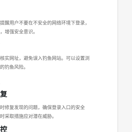
提醒用户不要在不安全的网络环境下登录，
，增强安全意识。
核实网址，避免误入钓鱼网站。可以设置浏
的钓鱼风险。
复
时修复发现的问题，确保登录入口的安全
时采取措施应对潜在威胁。
控