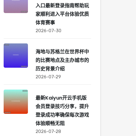
入口最新登录指南帮助玩
家顺利进入平台体验优质
体育赛事
2026-07-30
海地与苏格兰在世界杯中
的比赛地点及主办城市的
历史背景介绍
2026-07-29
最新Kaiyun开云手机版
会员登录技巧分享，提升
登录成功率确保每次游戏
体验顺畅无阻
2026-07-28