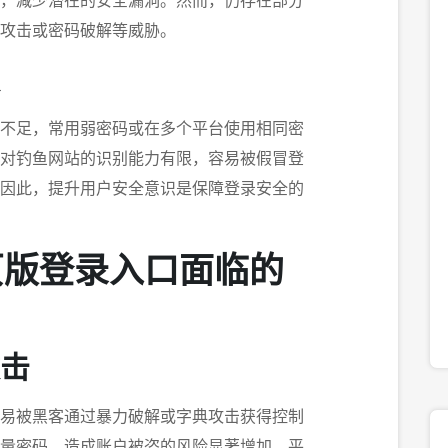
，减少潜在的安全漏洞。然而，仍存在部分
鱼攻击或密码破解等威胁。
不足，常用弱密码或在多个平台使用相同密
对钓鱼网站的识别能力有限，容易被假冒登
因此，提升用户安全意识是保障登录安全的
页版登录入口面临的
击
易被黑客通过暴力破解或字典攻击获得控制
量密码，造成账户被盗的风险显著增加。平