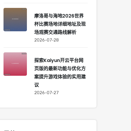
摩洛哥与海地2026世界
杯比赛场地详细地址及现
场观赛交通路线解析
2026-07-28
探索Kaiyun开云平台网
页版的最新功能与优化方
案提升游戏体验的实用建
议
2026-07-27