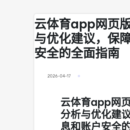
云体育app网页
与优化建议，保
安全的全面指南
2026-04-17
云体育app网
分析与优化建
息和账户安全