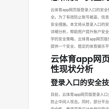
云体育app网页版登录入口的安
全。为了有效防止账号被盗、信息
安全措施。本文将从登录入口的安
详细分析，帮助用户提升账户安全
学的安全策略，云体育app网页
提供一个安全、稳定的体育娱乐平
云体育app网
性现状分析
登录入口的安全技
目前，云体育app网页版登录入口
防止中间人攻击。同时，部分平台