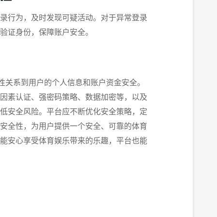
录行为，及时发现可疑活动。对于异常登录
验证身份，保障账户安全。
全性关系到用户的个人信息和账户资金安全。
因素认证、强密码策略、数据加密等，以及
低安全风险。平台应不断优化安全策略，定
安全性，为用户提供一个安全、可靠的体育
能安心享受体育娱乐带来的乐趣，平台也能