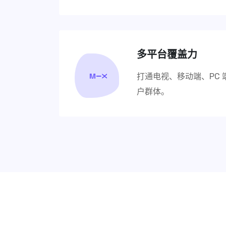
多平台覆盖力
打通电视、移动端、PC
户群体。