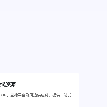
业链资源
事 IP、直播平台及周边供应链，提供一站式