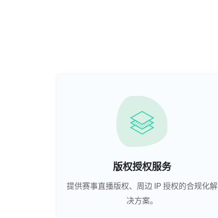
版权授权服务
提供赛事直播版权、周边 IP 授权的合规化解
决方案。