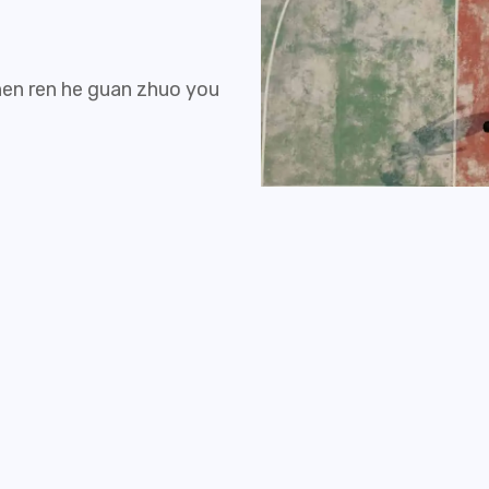
zhen ren he guan zhuo you