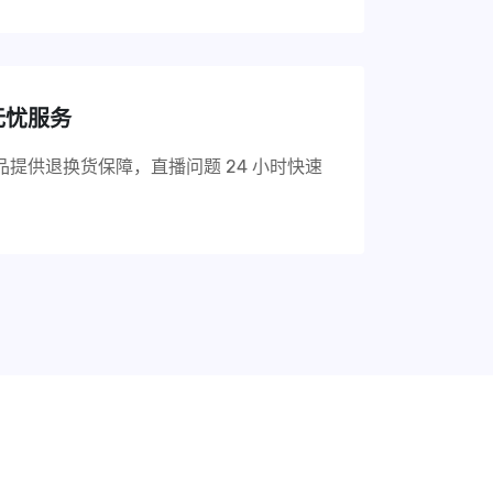
无忧服务
品提供退换货保障，直播问题 24 小时快速