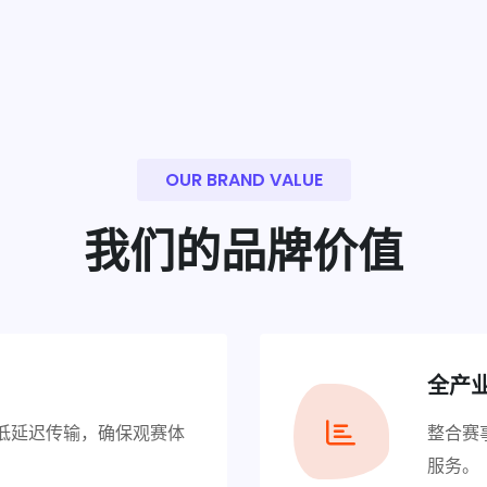
OUR BRAND VALUE
我们的品牌价值
全产
与低延迟传输，确保观赛体
整合赛
服务。