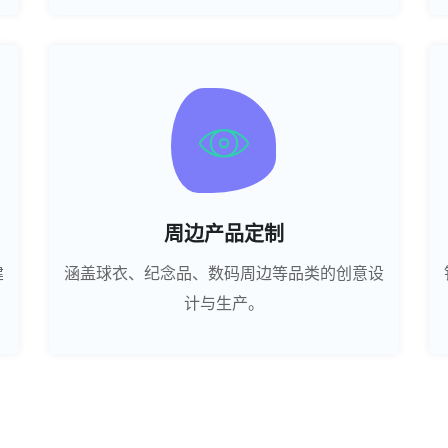
周边产品定制
建
涵盖球衣、纪念品、数码周边等品类的创意设
计与生产。