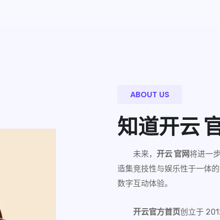
ABOUT US
知道
开云 
未来，
开云 官网
将进一
造集竞技性与娱乐性于一体的
数字互动体验。
开云官方首页
创立于 2