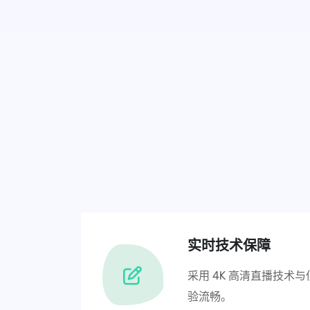
实时技术保障
采用 4K 高清直播技术
验流畅。