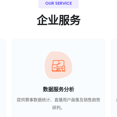
OUR SERVICE
企业服务
数据服务分析
提供赛事数据统计、直播用户画像及销售趋势
研判。