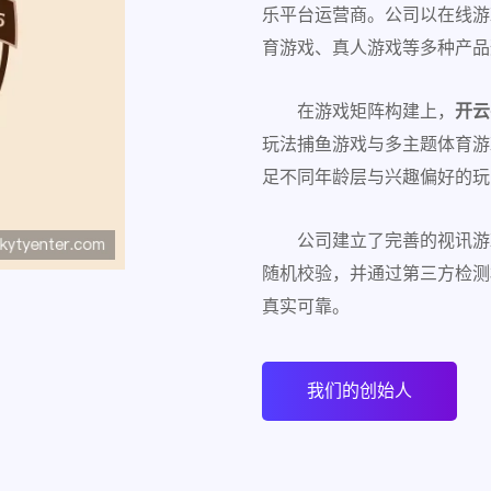
乐平台运营商。公司以在线游
育游戏、真人游戏等多种产品
在游戏矩阵构建上，
开云
玩法捕鱼游戏与多主题体育游
足不同年龄层与兴趣偏好的玩
公司建立了完善的视讯游
随机校验，并通过第三方检测
真实可靠。
我们的创始人